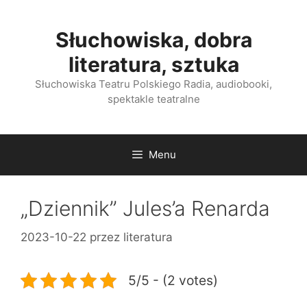
Przejdź
do
Słuchowiska, dobra
treści
literatura, sztuka
Słuchowiska Teatru Polskiego Radia, audiobooki,
spektakle teatralne
Menu
„Dziennik” Jules’a Renarda
2023-10-22
przez
literatura
5/5 - (2 votes)