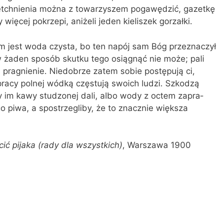
odetchnienia można z towarzyszem pogawędzić, ga­zetkę
 więcej pokrzepi, aniżeli jeden kieliszek gorzałki.
m jest woda czysta, bo ten napój sam Bóg przeznaczył
 żaden sposób skutku tego osią­gnąć nie może; pali
 pragnienie. Niedobrze za­tem sobie postępują ci,
 pracy polnej wódką częstują swoich ludzi. Szkodzą
jby im kawy studzonej dali, albo wody z octem zapra­
o pi­wa, a spostrzegliby, że to znacznie większa
cić pijaka (rady dla wszystkich)
, Warszawa 1900