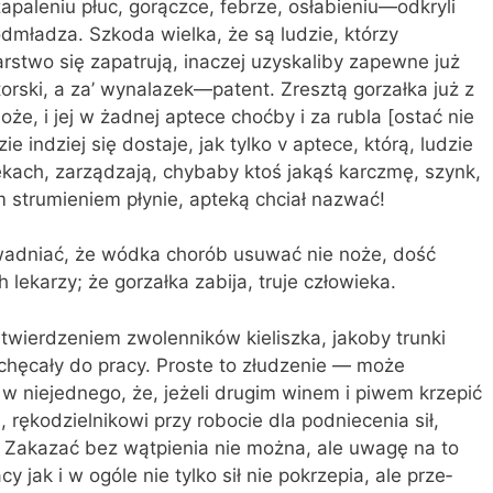
apaleniu płuc, gorączce, febrze, osłabieniu—odkryli
 odmładza. Szkoda wielka, że są ludzie, którzy
karstwo się zapatrują, inaczej uzyskaliby zapewne już
orski, a za’ wynalazek—patent. Zresztą gorzałka już z
e, i jej w żadnej aptece choćby i za rubla [ostać nie
e indziej się dostaje, jak tylko v aptece, którą, ludzie
lekach, zarządzają, chybaby ktoś jakąś karczmę, szynk,
m strumieniem płynie, apteką chciał nazwać!
o­wadniać, że wódka chorób usuwać nie noże, dość
lekarzy; że gorzałka zabija, truje człowieka.
 twierdzeniem zwolenników kieliszka, ja­koby trunki
chęcały do pracy. Proste to złudzenie — może
w niejednego, że, jeżeli drugim winem i piwem krzepić
 rękodzielnikowi przy robocie dla podniecenia sił,
. Zakazać bez wątpienia nie można, ale uwagę na to
jak i w ogóle nie tylko sił nie pokrzepia, ale prze­