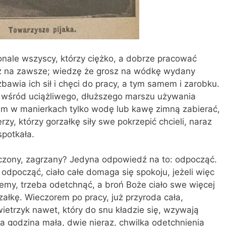
nale wszyscy, którzy ciężko, a dobrze pra­cować
 raz na zawsze; wiedzę że grosz na wód­kę wydany
bawia ich sił i chęci do pracy, a tym samem i zarobku.
 wśród uciążliwego, dłuższego marszu używania
im w manierkach tylko wo­dę lub kawę zimną zabierać,
erzy, którzy gorzałkę siły swe pokrzepić chcieli, naraz
 spotkała.
ęczo­ny, zagrzany? Jedyna odpowiedź na to: odpocząć.
odpocząć, ciało całe domaga się spo­koju, jeżeli więc
ożemy, trzeba odetchnąć, a broń Boże ciało swe więcej
łkę. Wieczorem po pra­cy, już przyroda cała,
ietrzyk nawet, który do snu kładzie się, wzywają
a godzina mała, dwie nieraz, chwilka odetchnienia