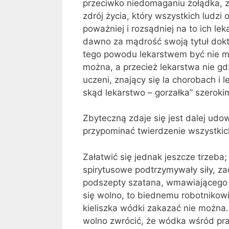
przeciwko nie­domaganiu żołądka, z
zdrój życia, który wszystkich ludzi
poważniej i rozsądniej na to ich le
daw­no za mądrość swoją tytuł dokt
tego powodu lekarstwem być nie moż
można, a przecież lekarstwa nie gdzi
uczeni, znający się la chorobach i 
skąd lekarstwo – gorzałka” szeroki
Zbyteczną zdaje się jest dalej ud
przypominać twierdzenie wszystkich 
Załatwić się jednak jeszcze trzeba;
spirytusowe podtrzymywały siły, za
podszepty szatana, wma­wiającego 
się wolno, to biednemu robotnikowi,
kieliszka wódki zakazać nie można
wolno zwrócić, że wódka wśród pracy 