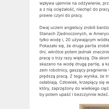
wpływa ujem­nie na odżywienie, prz
a z nią ociężałość, niechęć do prac
pra­wie czyni do pracy.
Dwaj uczeni angielscy zrobili bar
Stanach Zjednoczonych, w Ameryce P
tylko wodę i, 20 używającym wódkę
Pokazało się, że druga partia zrob
dni, wkrótce potem jednak znacznie o
pracę o trzy razy większą. Dla skon
skazano na wodę drugą partię, a k
zem robotnicy, gaszący pragnienie w
prędszą pracą. Z tego wynika, że tr
osłabiają. Człowiek, krzepiący się 
który, zaprzężony do wiel­kiego cięż
by potem upaść i bezczynnie leżeć.