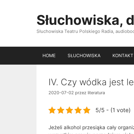
Przejdź
do
Słuchowiska, d
treści
Słuchowiska Teatru Polskiego Radia, audiobook
HOME
SŁUCHOWISKA
KONTAKT
IV. Czy wódka jest 
2020-07-02
przez
literatura
5/5 - (1 vote)
Jeżeli alkohol przesiąka cały organiz