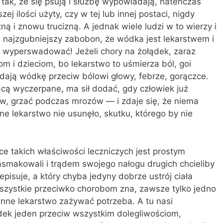
tak, że się psują i służbę wypowiadają, natenczas
ej ilości użyty, czy w tej lub innej postaci, nigdy
ną i znowu trucizną. A je­dnak wiele ludzi w to wierzy i
y i najzgubniejszy zabobon, że wódka jest lekarstwem i
wy­perswadować! Jeżeli chory na żołądek, zaraz
om i dzieciom, bo lekarstwo to uśmierza ból, goi
 dają wódkę przeciw bólowi głowy, febrze, gorączce.
racą wyczerpane, ma sił dodać, gdy człowiek już
w, grzać podczas mrozów — i zdaje się, że niema
ne lekarstwo nie usunęło, skutku, którego by nie
e takich właściwości leczniczych jest pro­stym
smakowali i trądem swojego nałogu dru­gich chcieliby
episuje, a który chyba jedyny dobrze ustrój ciała
i wszystkie przeciwko chorobom zna, zawsze tylko jedno
 inne lekarstwo zażywać potrzeba. A tu nasi
odek jeden przeciw wszystkim dolegliwościom,