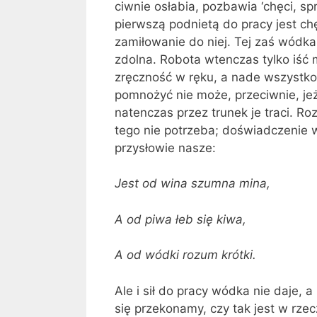
ciwnie osłabia, pozbawia ‘chęci, sp
pierwszą podnietą do pracy jest chę
zamiłowanie do niej. Tej zaś wódka 
zdolna. Robota wtenczas tyl­ko iść 
zręczność w ręku, a nade wszystk
pomnożyć nie może, przeciwnie, jeże
natenczas przez tru­nek je traci. 
tego nie po­trzeba; doświadczeni
przysło­wie nasze:
Jest od wina szumna mina,
A od piwa łeb się kiwa,
A od wódki rozum krótki.
Ale i sił do pracy wódka nie daje, a
się przekonamy, czy tak jest w rzec