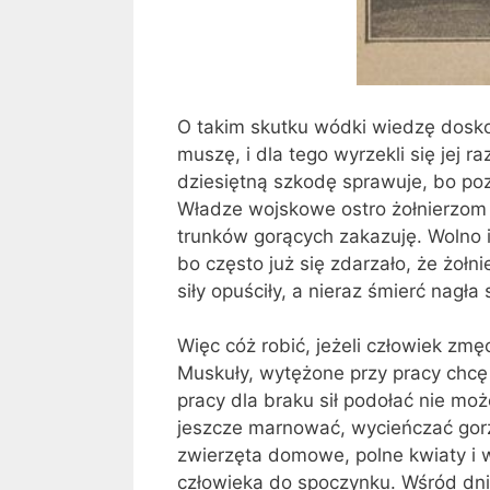
O takim skutku wódki wiedzę dosko­
muszę, i dla tego wyrzekli się jej
dziesiętną szkodę sprawuje, bo poz
Władze wojskowe ostro żołnierzom
trunków gorących zaka­zuję. Wolno 
bo często już się zdarzało, że żołni
siły opuści­ły, a nieraz śmierć nagła
Więc cóż robić, jeżeli człowiek zm
Muskuły, wytężone przy pracy chcę 
pracy dla braku sił po­dołać nie m
jeszcze marnować, wycieńczać gorza
zwierzęta domowe, polne kwiaty i w
człowieka do spoczynku. Wśród dni