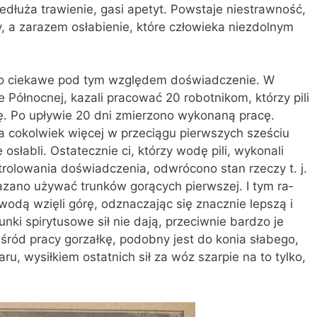
edłuża trawienie, gasi apetyt. Powstaje niestrawność,
y, a zarazem osłabienie, które człowieka niezdolnym
dzo ciekawe pod tym względem doświadczenie. W
ółnocnej, kazali pracować 20 robotnikom, którzy pili
. Po upływie 20 dni zmierzono wy­konaną pracę.
iła cokolwiek więcej w przeciągu pierwszych sześciu
słabli. Ostatecznie ci, któ­rzy wodę pili, wykonali
trolowania doświadcze­nia, odwrócono stan rzeczy t. j.
azano używać trunków gorących pierwszej. I tym ra­
odą wzięli górę, odznaczając się znacznie lep­szą i
unki spirytusowe sił nie dają, przeciwnie bardzo je
wśród pracy gorzałkę, podobny jest do konia słabego,
aru, wysiłkiem ostatnich sił za wóz szarpie na to tylko,