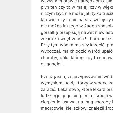
wszystkim prawie narzędziom ciała 
płyn ten czy to w małej, czy w większ
niczym być nie może jak tylko truciz
kto wie, czy to nie najstraszniejsz
nie można im tego w żaden sposób 
gorzałkę przepisują nawet niewia­st
żołądek i wnętrzności!.. Podobnież
Przy tym wódka ma siły krze­pić, p
wypoczął, ma chłodzić wśród upałó
choroby, bólu, którego by to cudow
osiągnęło!..
Rzecz jasna, że przypisywanie wódc
wymysłem ludzi, którzy w wódce za
zarazić. Lekarstwo, które lekarz prz
ludzkiego, jego cier­pienia i środk
cierpienie’ usuwa, na inną chorobę
mędrcowie; kieliszkowi znaleźli śr