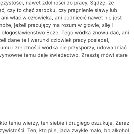
rężysto­ści, nawet zdolności do pracy. Sądzę, że
ć, czy to chęć zarobku, czy pragnienie sławy lub
ani wlać w człowieka, ani podniecić na­wet nie jest
może, jeżeli pracujący ma rozum w głowie, siłę i
o błogosławieństwo Boże. Tego wódka znowu dać, ani
li dane te i warunki czło­wiek pracy posiadał,
Rozumu i zręczności wódka nie przysporzy, udowadniać
e wymowne temu daje świadectwo. Zresztą mówi stare
 kto temu wierzy, ten siebie i drugiego oszukuje. Zaraz
zywistości. Ten, kto pije, jada zwykle mało, bo alkohol