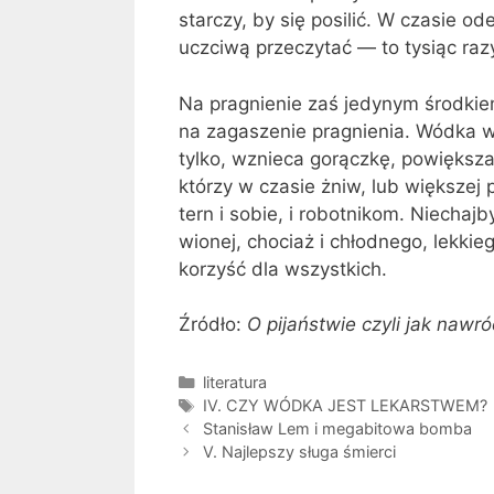
starczy, by się posilić. W czasie 
uczciwą przeczytać — to tysiąc ra­zy
Na pragnienie zaś jedynym środkie
na zagaszenie pragnienia. Wódka w
tylko, wznieca gorą­czkę, powiększa
którzy w czasie żniw, lub większej
tern i so­bie, i robotnikom. Niecha
wionej, chociaż i chłodnego, lekkieg
korzyść dla wszystkich.
Źródło:
O pijaństwie czyli jak nawró
Kategorie
literatura
Tagi
IV. CZY WÓDKA JEST LEKARSTWEM?
Stanisław Lem i megabitowa bomba
V. Najlepszy sługa śmierci