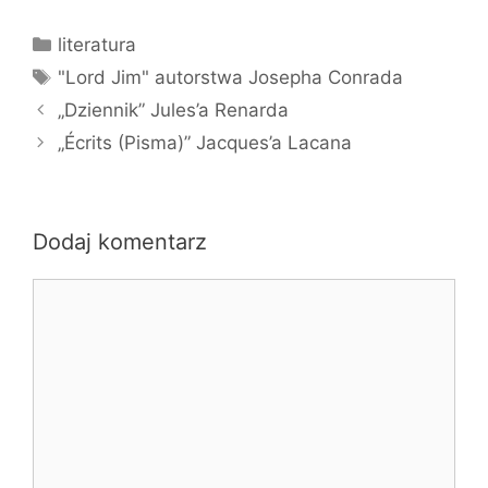
Kategorie
literatura
Tagi
"Lord Jim" autorstwa Josepha Conrada
„Dziennik” Jules’a Renarda
„Écrits (Pisma)” Jacques’a Lacana
Dodaj komentarz
Komentarz