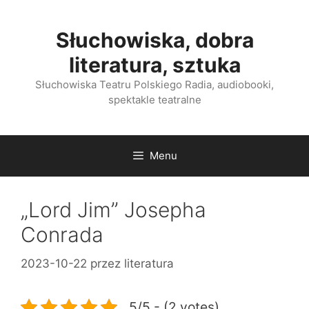
Przejdź
do
Słuchowiska, dobra
treści
literatura, sztuka
Słuchowiska Teatru Polskiego Radia, audiobooki,
spektakle teatralne
Menu
„Lord Jim” Josepha
Conrada
2023-10-22
przez
literatura
5/5 - (2 votes)