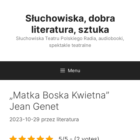
Przejdź
do
Słuchowiska, dobra
treści
literatura, sztuka
Słuchowiska Teatru Polskiego Radia, audiobooki,
spektakle teatralne
Menu
„Matka Boska Kwietna”
Jean Genet
2023-10-29
przez
literatura
5/5 - (2 votes)