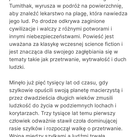
Tumithak, wyrusza w podróż na powierzchnię,
aby znaleźć lekarstwo na plagę, która nawiedza
jego lud. Po drodze odkrywa zaginione
cywilizacje i walczy z różnymi potworami i
innymi niebezpieczeństwami. Powieść jest
uważana za klasykę wczesnej science fiction i
jest znacząca dla swojego zagłębiania się w
tematy takie jak przetrwanie, wytrwałość i duch
ludzki.
Minęło już pięć tysięcy lat od czasu, gdy
szylkowie opuścili swoją planetę macierzystą i
przez dwadzieścia długich wieków zmusili
ludzkość do życia w podziemnych lochach i
korytarzach. Trzy tysiące lat temu pierwszy
człowiek odważnie stawił czoła dominującej
rasie szylków i rozpoczął walkę o przetrwanie.
Wojna między szylkami a ludźmi trwała