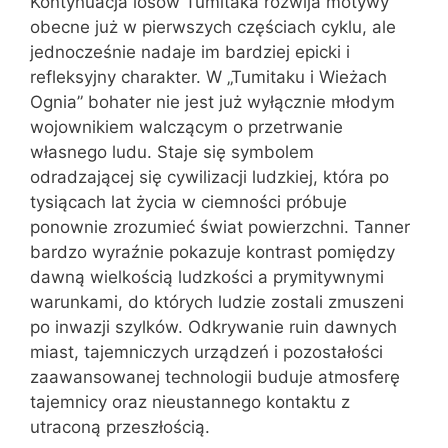
Kontynuacja losów Tumitaka rozwija motywy
obecne już w pierwszych częściach cyklu, ale
jednocześnie nadaje im bardziej epicki i
refleksyjny charakter. W „Tumitaku i Wieżach
Ognia” bohater nie jest już wyłącznie młodym
wojownikiem walczącym o przetrwanie
własnego ludu. Staje się symbolem
odradzającej się cywilizacji ludzkiej, która po
tysiącach lat życia w ciemności próbuje
ponownie zrozumieć świat powierzchni. Tanner
bardzo wyraźnie pokazuje kontrast pomiędzy
dawną wielkością ludzkości a prymitywnymi
warunkami, do których ludzie zostali zmuszeni
po inwazji szylków. Odkrywanie ruin dawnych
miast, tajemniczych urządzeń i pozostałości
zaawansowanej technologii buduje atmosferę
tajemnicy oraz nieustannego kontaktu z
utraconą przeszłością.