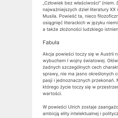
„Człowiek bez właściwości” (niem.
najważniejszych dzieł literatury XX
Musila. Powieść ta, nieco filozofic
osiągnięć literackich w języku niem
a także złożoności ludzkiego istni
Fabuła
Akcja powieści toczy się w Austrii 
wybuchem I wojny światowej. Główny
żadnych szczególnych cech charak
sprawy, nie ma jasno określonych c
pasji i jednoznacznych przekonań. 
którego życie toczy się w przestrz
wartości.
W powieści Ulrich zostaje zaangażow
ambicją elity intelektualnej i polity