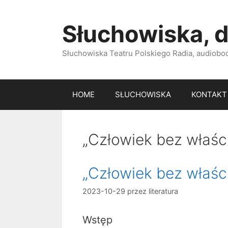
Przejdź
do
Słuchowiska, d
treści
Słuchowiska Teatru Polskiego Radia, audiobook
HOME
SŁUCHOWISKA
KONTAKT
„Człowiek bez właśc
„Człowiek bez właśc
2023-10-29
przez
literatura
Wstęp