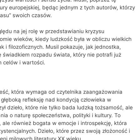
ury europejskiej, będąc jednym z tych autorów, którzy
czasu” swoich czasów.
ędu na jej rolę w przedstawianiu kryzysu
omie wieków, kiedy ludzkość była w obliczu wielkich
 i filozoficznych. Musil pokazuje, jak jednostka,
ę świadkiem rozpadu świata, który nie potrafi już
 celów i wartości.
ieść, która wymaga od czytelnika zaangażowania
a głęboką refleksję nad kondycją człowieka w
ł dzieło, które nie tylko bada ludzką tożsamość, ale
a o naturę społeczeństwa, polityki i kultury. To
 ale również bogata w emocje i introspekcję, która
zystencjalnych. Dzieło, które przez swoją złożoność i
ni milowych literatury XX wieku.