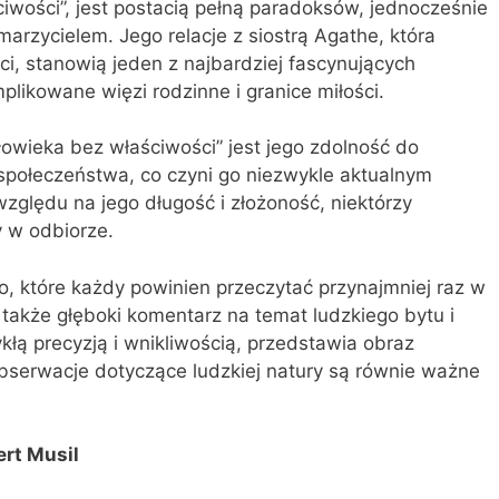
ciwości”, jest postacią pełną paradoksów, jednocześnie
rzycielem. Jego relacje z siostrą Agathe, która
ci, stanowią jeden z najbardziej fascynujących
plikowane więzi rodzinne i granice miłości.
owieka bez właściwości” jest jego zdolność do
 i społeczeństwa, co czyni go niezwykle aktualnym
względu na jego długość i złożoność, niektórzy
y w odbiorze.
ło, które każdy powinien przeczytać przynajmniej raz w
le także głęboki komentarz na temat ludzkiego bytu i
ykłą precyzją i wnikliwością, przedstawia obraz
obserwacje dotyczące ludzkiej natury są równie ważne
ert Musil