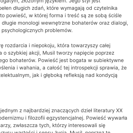
bogatym, złożonym językiem. Jego styl jest
 pełen długich zdań, które wymagają od czytelnika
to powieść, w której forma i treść są ze sobą ściśle
ą długie monologi wewnętrzne bohaterów oraz dialogi,
 i psychologicznych problemów.
 rozdarcia i niepokoju, która towarzyszy całej
a o szybkiej akcji, Musil tworzy napięcie poprzez
jego bohaterów. Powieść jest bogata w subiektywne
lenia i wahania, a całość tej introspekcji sprawia, że
elektualnym, jak i głęboką refleksją nad kondycją
 jednym z najbardziej znaczących dzieł literatury XX
dernizmu i filozofii egzystencjalnej. Powieść wywarła
rzy, zwłaszcza tych, którzy interesowali się
yzysu wartości i sensu życia. Musil, poprzez tę