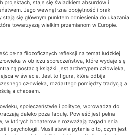
ch projektach, staje się świadkiem absurdów i
zeństwem. Jego wewnętrzna obojętność i brak
 stają się głównym punktem odniesienia do ukazania
 które towarzyszą wielkim przemianom w Europie.
ść pełna filozoficznych refleksji na temat ludzkiej
 człowieka w obliczu społeczeństwa, które wydaje się
ntralną postacią książki, jest archetypem człowieka,
ejsca w świecie. Jest to figura, która odbija
czesnego człowieka, rozdartego pomiędzy tradycją a
ością a chaosem.
łowieku, społeczeństwie i polityce, wprowadza do
kraczają daleko poza fabułę. Powieść jest pełna
ów, w których bohaterowie rozważają zagadnienia
torii i psychologii. Musil stawia pytania o to, czym jest