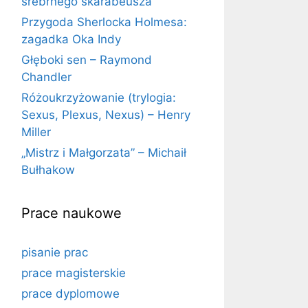
srebrnego skarabeusza
Przygoda Sherlocka Holmesa:
zagadka Oka Indy
Głęboki sen – Raymond
Chandler
Różoukrzyżowanie (trylogia:
Sexus, Plexus, Nexus) – Henry
Miller
„Mistrz i Małgorzata” – Michaił
Bułhakow
Prace naukowe
pisanie prac
prace magisterskie
prace dyplomowe