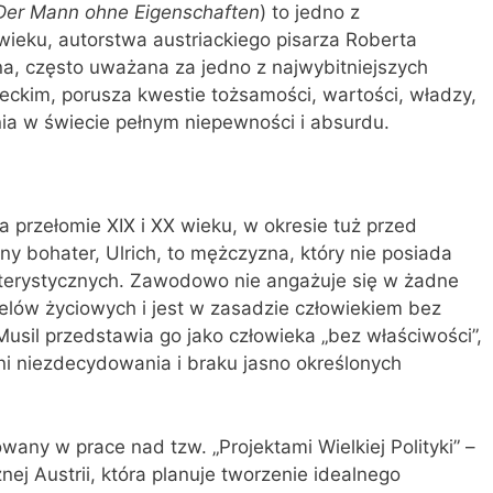
Der Mann ohne Eigenschaften
) to jedno z
 wieku, autorstwa austriackiego pisarza Roberta
zna, często uważana za jedno z najwybitniejszych
ieckim, porusza kwestie tożsamości, wartości, władzy,
enia w świecie pełnym niepewności i absurdu.
na przełomie XIX i XX wieku, w okresie tuż przed
 bohater, Ulrich, to mężczyzna, który nie posiada
terystycznych. Zawodowo nie angażuje się w żadne
elów życiowych i jest w zasadzie człowiekiem bez
Musil przedstawia go jako człowieka „bez właściwości”,
eni niezdecydowania i braku jasno określonych
any w prace nad tzw. „Projektami Wielkiej Polityki” –
cznej Austrii, która planuje tworzenie idealnego