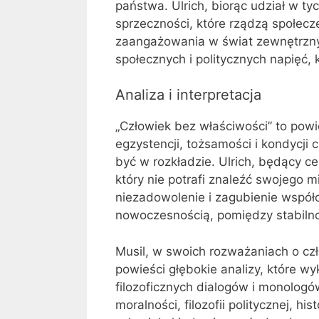
państwa. Ulrich, biorąc udział w ty
sprzeczności, które rządzą społec
zaangażowania w świat zewnętrzny
społecznych i politycznych napięć,
Analiza i interpretacja
„Człowiek bez właściwości” to powie
egzystencji, tożsamości i kondycji
być w rozkładzie. Ulrich, będący ce
który nie potrafi znaleźć swojego mi
niezadowolenie i zagubienie współ
nowoczesnością, pomiędzy stabiln
Musil, w swoich rozważaniach o cz
powieści głębokie analizy, które wy
filozoficznych dialogów i monolog
moralności, filozofii politycznej, his