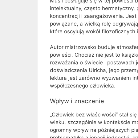
Musil posługuje się w tej powieści 
intelektualny, często hermetyczny,
koncentracji i zaangażowania. Jest 
powiązane, a wielką rolę odgrywaj
które oscylują wokół filozoficznych
Autor mistrzowsko buduje atmosferę
powieści. Chociaż nie jest to książk
rozważania o świecie i postawach 
doświadczenia Ulricha, jego przemyś
lektura jest zarówno wyzwaniem int
współczesnego człowieka.
Wpływ i znaczenie
„Człowiek bez właściwości” stał się
wieku, szczególnie w kontekście mo
ogromny wpływ na późniejszych pisa
problematyką alienacji jednostki, kr