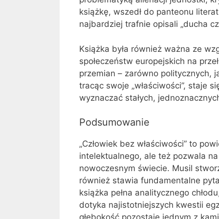
książkę, wszedł do panteonu literat
najbardziej trafnie opisali „ducha 
Książka była również ważna ze wzgl
społeczeństw europejskich na przeł
przemian – zarówno politycznych, jak
tracąc swoje „właściwości”, staje si
wyznaczać stałych, jednoznacznych
Podsumowanie
„Człowiek bez właściwości” to pow
intelektualnego, ale też pozwala n
nowoczesnym świecie. Musil stworzy
również stawia fundamentalne pytani
książka pełna analitycznego chłodu,
dotyka najistotniejszych kwestii eg
głębokość pozostaje jednym z kamie