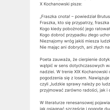
X Kochanowski pisze:
„Fraszka cnota! – powiedział Brutu
Fraszka, kto się przypatrzy, fraszka
Kogo kiedy pobożność jego ratowa
Kogo dobroć przypadku złego ucho
Nieznajomy wróg jakiś miesza ludzk
Nie mając ani dobrych, ani złych na
Poeta zauważa, że cierpienie dotyk
wątpić w sens dotychczasowych wart
nadziei. W trenie XIX Kochanowski
pogodzenia się z losem. Nawiązuj
czyli „ludzkie sprawy należy po lud
przyjmować zarówno radości, jak i ci
W literaturze renesansowej pojawia
jak osiągnąć szczęście i pogodę du