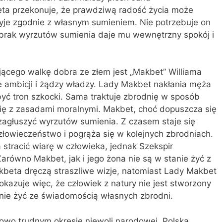
eta przekonuje, że prawdziwą radość życia może
 żyje zgodnie z własnym sumieniem. Nie potrzebuje on
brak wyrzutów sumienia daje mu wewnętrzny spokój i
ącego walkę dobra ze złem jest „Makbet” Williama
le ambicji i żądzy władzy. Lady Makbet nakłania męża
yć tron szkocki. Sama traktuje zbrodnię w sposób
się z zasadami moralnymi. Makbet, choć dopuszcza się
 zagłuszyć wyrzutów sumienia. Z czasem staje się
złowieczeństwo i pogrąża się w kolejnych zbrodniach.
stracić wiarę w człowieka, jednak Szekspir
Zarówno Makbet, jak i jego żona nie są w stanie żyć z
beta dręczą straszliwe wizje, natomiast Lady Makbet
kazuje więc, że człowiek z natury nie jest stworzony
arnie żyć ze świadomością własnych zbrodni.
kowo trudnym okresie niewoli narodowej. Polska