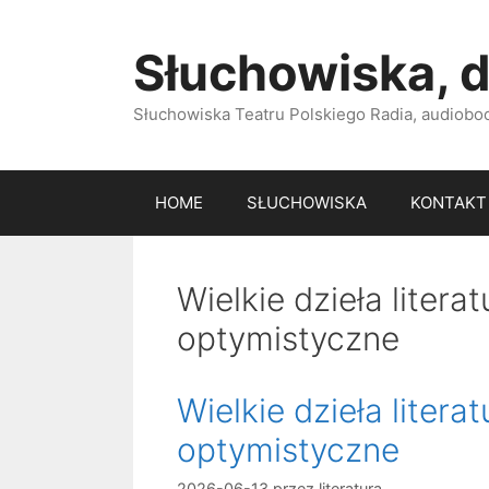
Przejdź
do
Słuchowiska, d
treści
Słuchowiska Teatru Polskiego Radia, audiobook
HOME
SŁUCHOWISKA
KONTAKT
Wielkie dzieła litera
optymistyczne
Wielkie dzieła litera
optymistyczne
2026-06-13
przez
literatura