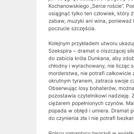
Kochanowskiego „Serce roście”. Po
osiągnąć tylko ten człowiek, który
zabaw, muzyki ani wina, ponieważ 
poczucie szczęścia.
Kolejnym przykładem utworu ukazuj
Szekspira – dramat o niszczącej si
do zabicia króla Dunkana, aby zdob
chłodny i wyrachowany, nie licząc 
morderstwa, nie potrafi całkowicie
okrutnym tyranem, zatraca swoje c
Obserwując losy bohaterów, można 
pozostawia czytelnikowi nadzieję. 
ciężarem popełnionych czynów. Mak
popada w obłęd i umiera. Dramat po
do czynienia zła i nie potrafi bezk
Polscy romantycy tworzyli w wyjąt