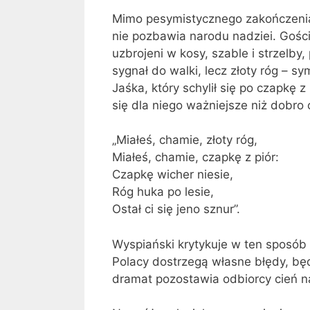
Mimo pesymistycznego zakończenia
nie pozbawia narodu nadziei. Goś
uzbrojeni w kosy, szable i strzelby,
sygnał do walki, lecz złoty róg – 
Jaśka, który schylił się po czapkę 
się dla niego ważniejsze niż dobro
„Miałeś, chamie, złoty róg,
Miałeś, chamie, czapkę z piór:
Czapkę wicher niesie,
Róg huka po lesie,
Ostał ci się jeno sznur”.
Wyspiański krytykuje w ten sposób
Polacy dostrzegą własne błędy, będ
dramat pozostawia odbiorcy cień na