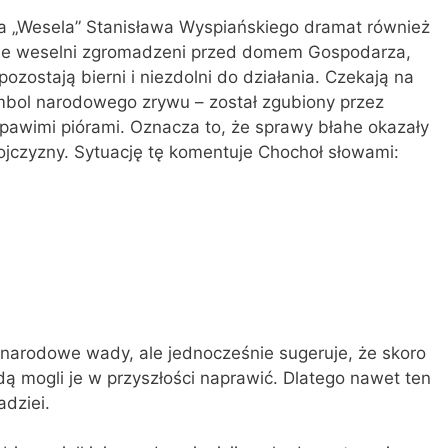
 „Wesela” Stanisława Wyspiańskiego dramat również
cie weselni zgromadzeni przed domem Gospodarza,
 pozostają bierni i niezdolni do działania. Czekają na
symbol narodowego zrywu – został zgubiony przez
z pawimi piórami. Oznacza to, że sprawy błahe okazały
 ojczyzny. Sytuację tę komentuje Chochoł słowami:
 narodowe wady, ale jednocześnie sugeruje, że skoro
ą mogli je w przyszłości naprawić. Dlatego nawet ten
dziei.