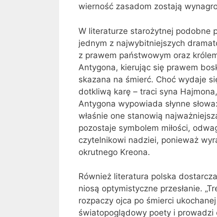
wierność zasadom zostają wynagr
W literaturze starożytnej podobne 
jednym z najwybitniejszych dramat
z prawem państwowym oraz królem 
Antygona, kierując się prawem bosk
skazana na śmierć. Choć wydaje si
dotkliwą karę – traci syna Hajmon
Antygona wypowiada słynne słowa: 
właśnie one stanowią najważniejszą
pozostaje symbolem miłości, odwagi
czytelnikowi nadziei, ponieważ wyra
okrutnego Kreona.
Również literatura polska dostarcza
niosą optymistyczne przesłanie. „
rozpaczy ojca po śmierci ukochanej
światopoglądowy poety i prowadzi 