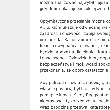
można analizować najwybitniejsze u
gdy dobro okazuje się silniejsze od 
Optymistyczne przesłanie można odna
Ablu, która ukazuje odwieczną wal
zazdrości i chciwości, zabija swoje
odrzucił dar Kaina. Zbrodniarz nie 
tułacza i wygnańca, mówiąc: „Tułac
będzie urodzajna dla ciebie”. Kara
konsekwencji. Człowiek, który dopu
bezpieczeństwa i możliwości spoko
przekonania, że dobro ostatecznie
Aby patrzeć na świat z nadzieją, t
właśnie postacią był biblijny Noe –
pomagać innym. Kiedy Bóg postanowi
nieprawości, tylko Noe został ocalo
wraz z rodziną przetrwał katastrof