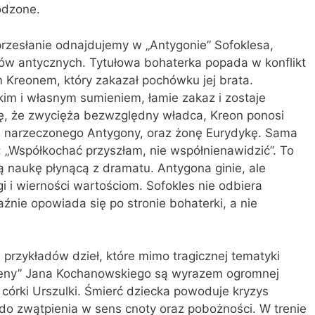
odzone.
przesłanie odnajdujemy w „Antygonie” Sofoklesa,
ów antycznych. Tytułowa bohaterka popada w konflikt
Kreonem, który zakazał pochówku jej brata.
im i własnym sumieniem, łamie zakaz i zostaje
ę, że zwycięża bezwzględny władca, Kreon ponosi
a, narzeczonego Antygony, oraz żonę Eurydykę. Sama
„Współkochać przyszłam, nie współnienawidzić”. To
 naukę płynącą z dramatu. Antygona ginie, ale
 i wierności wartościom. Sofokles nie odbiera
źnie opowiada się po stronie bohaterki, a nie
 przykładów dzieł, które mimo tragicznej tematyki
Treny” Jana Kochanowskiego są wyrazem ogromnej
 córki Urszulki. Śmierć dziecka powoduje kryzys
do zwątpienia w sens cnoty oraz pobożności. W trenie