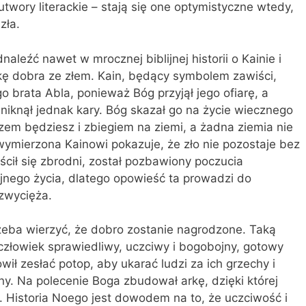
twory literackie – stają się one optymistyczne wtedy,
zła.
leźć nawet w mrocznej biblijnej historii o Kainie i
kę dobra ze złem. Kain, będący symbolem zawiści,
go brata Abla, ponieważ Bóg przyjął jego ofiarę, a
uniknął jednak kary. Bóg skazał go na życie wiecznego
zem będziesz i zbiegiem na ziemi, a żadna ziemia nie
 wymierzona Kainowi pokazuje, że zło nie pozostaje bez
ścił się zbrodni, został pozbawiony poczucia
jnego życia, dlatego opowieść ta prowadzi do
 zwycięża.
rzeba wierzyć, że dobro zostanie nagrodzone. Taką
 człowiek sprawiedliwy, uczciwy i bogobojny, gotowy
ł zesłać potop, aby ukarać ludzi za ich grzechy i
ny. Na polecenie Boga zbudował arkę, dzięki której
ę. Historia Noego jest dowodem na to, że uczciwość i