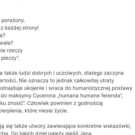
s porażony.
 z każdej strony!
ła?
wała?
ie rzeczy
 pieczy”.
a także ludzi dobrych i uczciwych, dlatego zaczyna
ości. Nie oznacza to jednak całkowitej utraty
 odnajduje ukojenie i wraca do humanistycznej postawy
e do maksymy Cycerona „humana humane ferenda”,
zku znosić”. Człowiek powinien z godnością
erpienia, które niesie życie.
ją się także utwory zawierające konkretne wskazówki,
cha. Do takich dzieł należy pieśń Jana