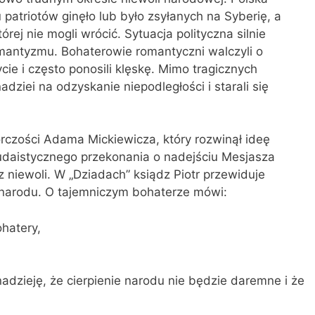
patriotów ginęło lub było zsyłanych na Syberię, a
órej nie mogli wrócić. Sytuacja polityczna silnie
omantyzmu. Bohaterowie romantyczni walczyli o
cie i często ponosili klęskę. Mimo tragicznych
adziei na odzyskanie niepodległości i starali się
rczości Adama Mickiewicza, który rozwinął ideę
udaistycznego przekonania o nadejściu Mesjasza
z niewoli. W „Dziadach” ksiądz Piotr przewiduje
 narodu. O tajemniczym bohaterze mówi:
hatery,
dzieję, że cierpienie narodu nie będzie daremne i że