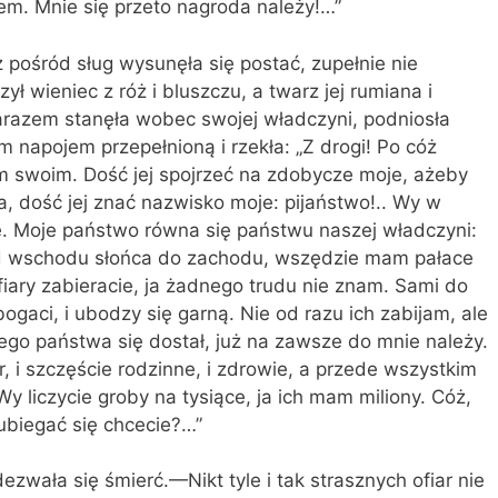
m. Mnie się przeto nagroda na­leży!…”
 po­śród sług wysunęła się postać, zupełnie nie
ył wieniec z róż i bluszczu, a twarz jej rumiana i
arazem stanęła wobec swojej wład­czyni, podniosła
 napojem przepełnioną i rze­kła: „Z drogi! Po cóż
m swoim. Dość jej spoj­rzeć na zdobycze moje, ażeby
, dość jej znać na­zwisko moje: pijaństwo!.. Wy w
ie. Moje pań­stwo równa się państwu naszej władczyni:
od wscho­du słońca do zachodu, wszędzie mam pa­łace
iary zabieracie, ja żadnego trudu nie znam. Sami do
i bogaci, i ubodzy się garną. Nie od razu ich zabijam, ale
ego państwa się do­stał, już na zawsze do mnie należy.
, i szczę­ście rodzinne, i zdrowie, a przede wszystkim
y liczycie groby na tysiące, ja ich mam miliony. Cóż,
 ubiegać się chcecie?…”
zwała się śmierć.—Nikt tyle i tak strasznych ofiar nie