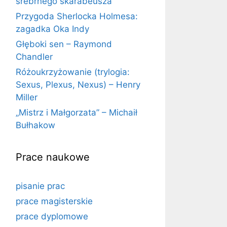
srebrnego skarabeusza
Przygoda Sherlocka Holmesa:
zagadka Oka Indy
Głęboki sen – Raymond
Chandler
Różoukrzyżowanie (trylogia:
Sexus, Plexus, Nexus) – Henry
Miller
„Mistrz i Małgorzata” – Michaił
Bułhakow
Prace naukowe
pisanie prac
prace magisterskie
prace dyplomowe