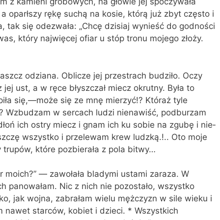
ym z kamieni grobowych, na głowie jej spoczywała
 a oparłszy rękę suchą na ko­sie, którą już zbyt często i
ła, tak się ode­zwała: „Chcę dzisiaj wynieść do godności
s, który najwięcej ofiar u stóp tronu mojego złoży.
płaszcz odziana. Oblicze jej przestrach budziło. Oczy
z jej ust, a w ręce błyszczał miecz okrutny. Była to
piła się,—może się ze mnę mierzyć!? Któraż tyle
 ja? Wzbudzam w sercach ludzi nienawiść, podburzam
oń ich ostry miecz i gnam ich ku sobie na zgubę i nie­
niszczę wszystko i przelewam krew ludzką.!.. Oto moje
y trupów, które pozbierała z pola bitwy…
ar moich?” — zawołała bladymi ustami zaraza. W
ch panowałam. Nic z nich nie pozostało, wszystko
ko, jak wojna, zabrałam wielu mężczyzn w sile wieku i
m nawet starców, kobiet i dzieci. * Wszystkich