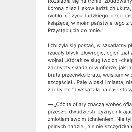
Rozsiadła się na tronie, zbu­dowan
korona z łez i jęków ludz­kich ukuta,
rychło nić życia ludzkiego przecina
książęcej w moim państwie tego z wa
Przystępujcie do mnie.“
I zbliżyła się postać, w szkarłatny 
rzucały błyski złowrogie, ogień ział 
wojna! „Któraż ze sług twoich,-cheł
zdobyczy składa ci w ofierze, jak
brata przeciwko bratu, wciskam w dł
szczęście!.. Palę wioski i miasta, 
zdobycze.” I wskazała na całe sto­s
— „Cóż te ofiary znaczą wobec ofi
przeszło dwudziestu żyznych kraja
zmiotłam swoim tchnieniem. Nie tyl
pełnych nadziei, ale nie szczędziła