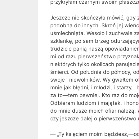
przykryłam czarnym swoim płaszcze
Jeszcze nie skończyła mówić, gdy z
podobna do innych. Skroń jej wień­cz
uśmiechnięta. Wesoło i zu­chwale z
szklankę, po sam brzeg odurzającym
trudzicie panią na­szą opowiadanie
mi od razu pierwszeństwo przyznała
niektó­rych tylko okolicach panujec
śmierci. Od południa do północy, 
swoje i niewolników. Wy gwałtem of
mnie jak błędni, i młodzi, i starzy, 
za to—tern pew­niej. Kto raz do moj
Odbie­ram ludziom i majątek, i honor
do mnie dusze moich ofiar należą. W
czy jeszcze dalej o pier­wszeństwo
— „Ty księciem moim będziesz,—ode­