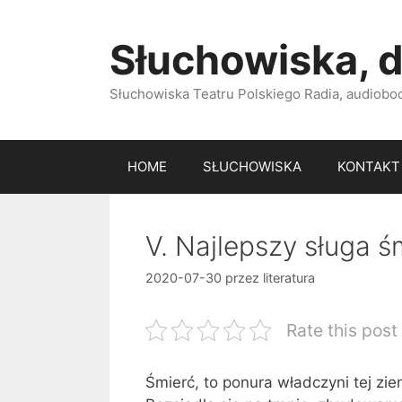
Przejdź
do
Słuchowiska, d
treści
Słuchowiska Teatru Polskiego Radia, audiobook
HOME
SŁUCHOWISKA
KONTAKT
V. Najlepszy sługa ś
2020-07-30
przez
literatura
Rate this post
Śmierć, to ponura władczyni tej zie