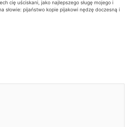
ech cię uściskani, jako najlep­szego sługę mojego i
a słowie: pijaństwo kopie pijakowi nędzę doczesną i