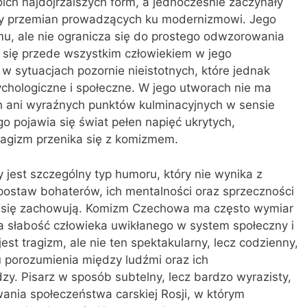
oich najdojrzalszych form, a jednocześnie zaczynały
my przemian prowadzących ku modernizmowi. Jego
zmu, ale nie ogranicza się do prostego odwzorowania
e się przede wszystkim człowiekiem w jego
w sytuacjach pozornie nieistotnych, które jednak
chologiczne i społeczne. W jego utworach nie ma
h ani wyraźnych punktów kulminacyjnych w sensie
go pojawia się świat pełen napięć ukrytych,
tragizm przenika się z komizmem.
 jest szczególny typ humoru, który nie wynika z
 postaw bohaterów, ich mentalności oraz sprzeczności
ak się zachowują. Komizm Czechowa ma często wymiar
nia słabość człowieka uwikłanego w system społeczny i
st tragizm, ale nie ten spektakularny, lecz codzienny,
u porozumienia między ludźmi oraz ich
y. Pisarz w sposób subtelny, lecz bardzo wyrazisty,
nia społeczeństwa carskiej Rosji, w którym