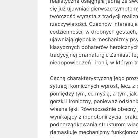
realistyczna osiągnęła jedną ze sw
się już ujawniać pierwsze sympto
twórczość wyrasta z tradycji reali
rzeczywistości. Czechow interesuj
codzienności, w drobnych gestach, 
ujawniają głębokie mechanizmy psy
klasycznych bohaterów heroicznyc
tradycyjnej dramaturgii. Zamiast te
niedopowiedzeń i ironii, w którym 
Cechą charakterystyczną jego prozy
sytuacji komicznych wprost, lecz z
pomiędzy tym, co myślą, a tym, j
gorzki i ironiczny, ponieważ odsła
własne lęki. Równocześnie obecny je
wynikający z monotonii życia, brak
podporządkowania strukturom władz
demaskuje mechanizmy funkcjonowa