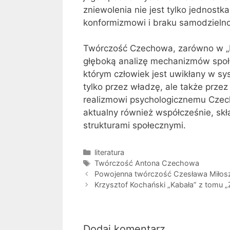
zniewolenia nie jest tylko jednostka
konformizmowi i braku samodzielno
Twórczość Czechowa, zarówno w „Kam
głęboką analizę mechanizmów społe
którym człowiek jest uwikłany w sy
tylko przez władzę, ale także przez w
realizmowi psychologicznemu Czech
aktualny również współcześnie, skła
strukturami społecznymi.
Kategorie
literatura
Tagi
Twórczość Antona Czechowa
Powojenna twórczość Czesława Miłos
Krzysztof Kochański „Kabała” z tomu 
Dodaj komentarz