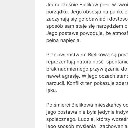
Jednocześnie Bielikow pełni w swo
porządku. Jego obsesja na punkcie 
zaczynają się go obawiać i dosto
sposób sam staje się narzędziem op
Jego postawa powoduje, że atmosfe
pełna napięcia.
Przeciwieństwem Bielikowa są postac
reprezentują naturalność, spontani
brak nadmiernego przywiązania do 
nawet agresję. W jego oczach stan
narzucił. Konflikt ten pokazuje zd
lęku.
Po śmierci Bielikowa mieszkańcy o
jego postawa nie była jedynie ind
społecznego. Ludzie, którzy wcześn
jego sposób myślenia i zachowania