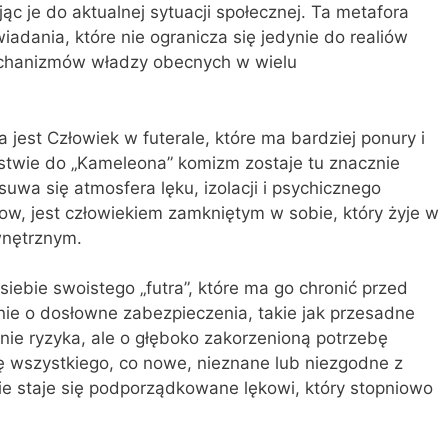
ąc je do aktualnej sytuacji społecznej. Ta metafora
adania, które nie ogranicza się jedynie do realiów
 mechanizmów władzy obecnych w wielu
st Człowiek w futerale, które ma bardziej ponury i
ństwie do „Kameleona” komizm zostaje tu znacznie
uwa się atmosfera lęku, izolacji i psychicznego
kow, jest człowiekiem zamkniętym w sobie, który żyje w
wnętrznym.
iebie swoistego „futra”, które ma go chronić przed
ynie o dosłowne zabezpieczenia, takie jak przesadne
nie ryzyka, ale o głęboko zakorzenioną potrzebę
się wszystkiego, co nowe, nieznane lub niezgodne z
ie staje się podporządkowane lękowi, który stopniowo