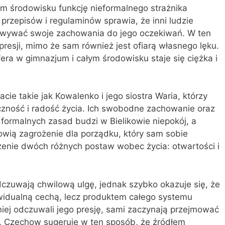
im środowisku funkcję nieformalnego strażnika
przepisów i regulaminów sprawia, że inni ludzie
sowywać swoje zachowania do jego oczekiwań. W ten
resji, mimo że sam również jest ofiarą własnego lęku.
ra w gimnazjum i całym środowisku staje się ciężka i
ie takie jak Kowalenko i jego siostra Waria, którzy
czność i radość życia. Ich swobodne zachowanie oraz
formalnych zasad budzi w Bielikowie niepokój, a
owią zagrożenie dla porządku, który sam sobie
erzenie dwóch różnych postaw wobec życia: otwartości i
dczuwają chwilową ulgę, jednak szybko okazuje się, że
ywidualną cechą, lecz produktem całego systemu
iej odczuwali jego presję, sami zaczynają przejmować
. Czechow sugeruje w ten sposób, że źródłem