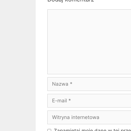
Komentarz
Nazwa
E-
mail
Witryna
internetowa
Zapamiętaj moje dane w tej prze