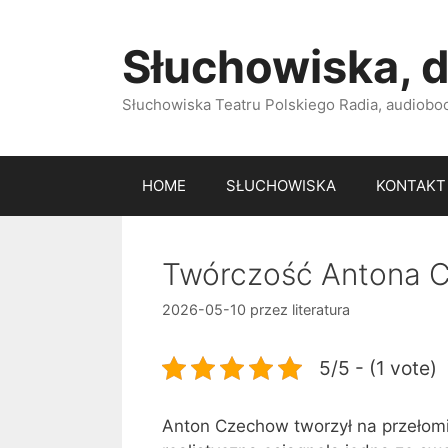
Przejdź
do
Słuchowiska, d
treści
Słuchowiska Teatru Polskiego Radia, audiobook
HOME
SŁUCHOWISKA
KONTAKT
Twórczość Antona 
2026-05-10
przez
literatura
5/5 - (1 vote)
Anton Czechow tworzył na przełomie