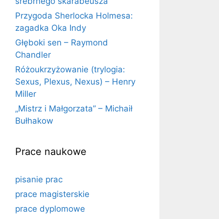
srebrnego skarabeusza
Przygoda Sherlocka Holmesa:
zagadka Oka Indy
Głęboki sen – Raymond
Chandler
Różoukrzyżowanie (trylogia:
Sexus, Plexus, Nexus) – Henry
Miller
„Mistrz i Małgorzata” – Michaił
Bułhakow
Prace naukowe
pisanie prac
prace magisterskie
prace dyplomowe