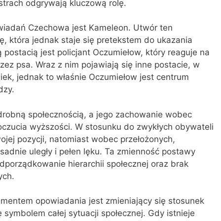
 strach odgrywają kluczową rolę.
wiadań Czechowa jest Kameleon. Utwór ten
ę, która jednak staje się pretekstem do ukazania
ą postacią jest policjant Oczumiełow, który reaguje na
zez psa. Wraz z nim pojawiają się inne postacie, w
ek, jednak to właśnie Oczumiełow jest centrum
dzy.
robną społecznością, a jego zachowanie wobec
 poczucia wyższości. W stosunku do zwykłych obywateli
wojej pozycji, natomiast wobec przełożonych,
esadnie uległy i pełen lęku. Ta zmienność postawy
dporządkowanie hierarchii społecznej oraz brak
ych.
ementem opowiadania jest zmieniający się stosunek
 symbolem całej sytuacji społecznej. Gdy istnieje