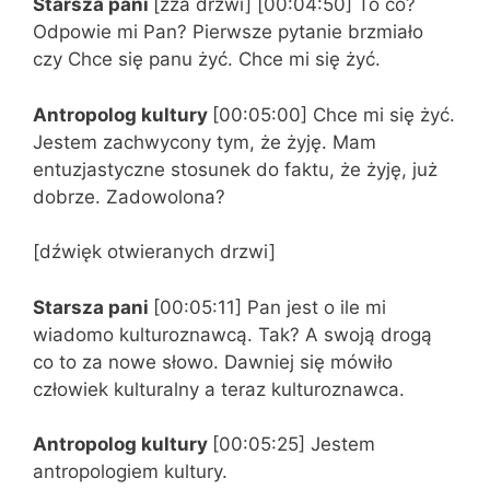
Starsza pani
[zza drzwi] [00:04:50] To co?
Odpowie mi Pan? Pierwsze pytanie brzmiało
czy Chce się panu żyć. Chce mi się żyć.
Antropolog kultury
[00:05:00] Chce mi się żyć.
Jestem zachwycony tym, że żyję. Mam
entuzjastyczne stosunek do faktu, że żyję, już
dobrze. Zadowolona?
[dźwięk otwieranych drzwi]
Starsza pani
[00:05:11] Pan jest o ile mi
wiadomo kulturoznawcą. Tak? A swoją drogą
co to za nowe słowo. Dawniej się mówiło
człowiek kulturalny a teraz kulturoznawca.
Antropolog kultury
[00:05:25] Jestem
antropologiem kultury.