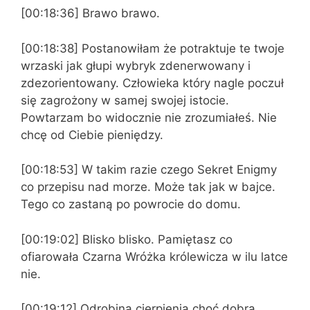
[00:18:36] Brawo brawo.
[00:18:38] Postanowiłam że potraktuje te twoje
wrzaski jak głupi wybryk zdenerwowany i
zdezorientowany. Człowieka który nagle poczuł
się zagrożony w samej swojej istocie.
Powtarzam bo widocznie nie zrozumiałeś. Nie
chcę od Ciebie pieniędzy.
[00:18:53] W takim razie czego Sekret Enigmy
co przepisu nad morze. Może tak jak w bajce.
Tego co zastaną po powrocie do domu.
[00:19:02] Blisko blisko. Pamiętasz co
ofiarowała Czarna Wróżka królewicza w ilu latce
nie.
[00:19:12] Odrobina cierpienia choć dobra