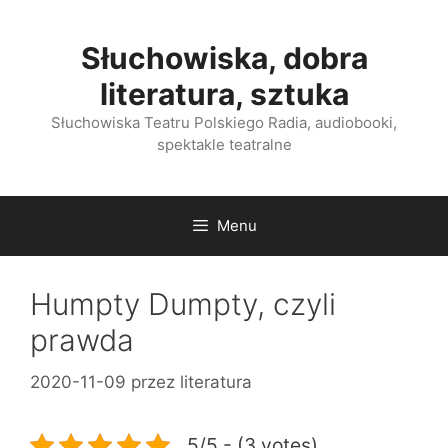
Przejdź
do
Słuchowiska, dobra
treści
literatura, sztuka
Słuchowiska Teatru Polskiego Radia, audiobooki,
spektakle teatralne
Menu
Humpty Dumpty, czyli
prawda
2020-11-09
przez
literatura
5/5 - (3 votes)