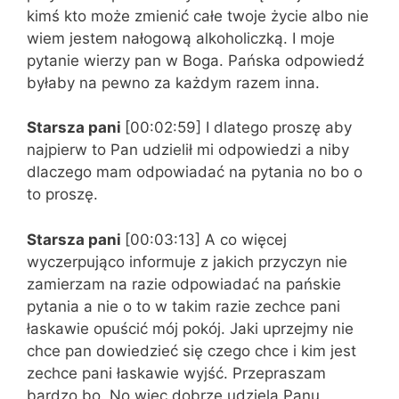
kimś kto może zmienić całe twoje życie albo nie
wiem jestem nałogową alkoholiczką. I moje
pytanie wierzy pan w Boga. Pańska odpowiedź
byłaby na pewno za każdym razem inna.
Starsza pani
[00:02:59] I dlatego proszę aby
najpierw to Pan udzielił mi odpowiedzi a niby
dlaczego mam odpowiadać na pytania no bo o
to proszę.
Starsza pani
[00:03:13] A co więcej
wyczerpująco informuje z jakich przyczyn nie
zamierzam na razie odpowiadać na pańskie
pytania a nie o to w takim razie zechce pani
łaskawie opuścić mój pokój. Jaki uprzejmy nie
chce pan dowiedzieć się czego chce i kim jest
zechce pani łaskawie wyjść. Przepraszam
bardzo bo. No więc dobrze udziela Panu