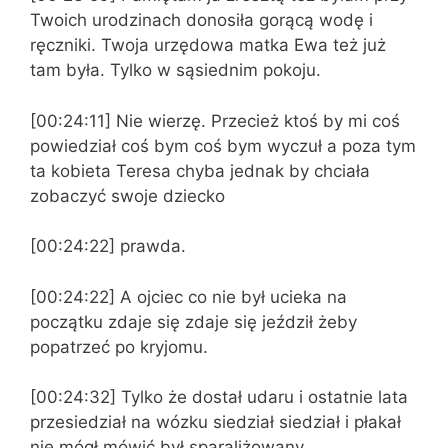
Twoich urodzinach donosiła gorącą wodę i
ręczniki. Twoja urzędowa matka Ewa też już
tam była. Tylko w sąsiednim pokoju.
[00:24:11] Nie wierzę. Przecież ktoś by mi coś
powiedział coś bym coś bym wyczuł a poza tym
ta kobieta Teresa chyba jednak by chciała
zobaczyć swoje dziecko
[00:24:22] prawda.
[00:24:22] A ojciec co nie był ucieka na
początku zdaje się zdaje się jeździł żeby
popatrzeć po kryjomu.
[00:24:32] Tylko że dostał udaru i ostatnie lata
przesiedział na wózku siedział siedział i płakał
nie mógł mówić był sparaliżowany.