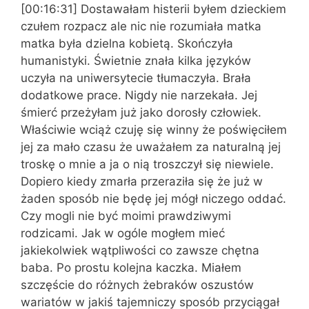
[00:16:31] Dostawałam histerii byłem dzieckiem
czułem rozpacz ale nic nie rozumiała matka
matka była dzielna kobietą. Skończyła
humanistyki. Świetnie znała kilka języków
uczyła na uniwersytecie tłumaczyła. Brała
dodatkowe prace. Nigdy nie narzekała. Jej
śmierć przeżyłam już jako dorosły człowiek.
Właściwie wciąż czuję się winny że poświęciłem
jej za mało czasu że uważałem za naturalną jej
troskę o mnie a ja o nią troszczył się niewiele.
Dopiero kiedy zmarła przeraziła się że już w
żaden sposób nie będę jej mógł niczego oddać.
Czy mogli nie być moimi prawdziwymi
rodzicami. Jak w ogóle mogłem mieć
jakiekolwiek wątpliwości co zawsze chętna
baba. Po prostu kolejna kaczka. Miałem
szczęście do różnych żebraków oszustów
wariatów w jakiś tajemniczy sposób przyciągał