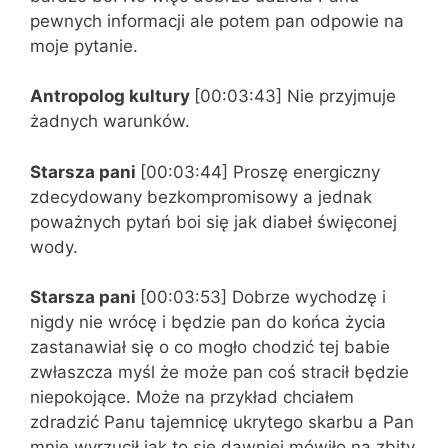
pewnych informacji ale potem pan odpowie na
moje pytanie.
Antropolog kultury
[00:03:43] Nie przyjmuje
żadnych warunków.
Starsza pani
[00:03:44] Proszę energiczny
zdecydowany bezkompromisowy a jednak
poważnych pytań boi się jak diabeł święconej
wody.
Starsza pani
[00:03:53] Dobrze wychodzę i
nigdy nie wrócę i będzie pan do końca życia
zastanawiał się o co mogło chodzić tej babie
zwłaszcza myśl że może pan coś stracił będzie
niepokojące. Może na przykład chciałem
zdradzić Panu tajemnicę ukrytego skarbu a Pan
mnie wyrzucił jak to się dawniej mówiło na zbity