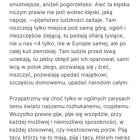
smutniejsze, aniżeli pogorzelisko. Aleć ta klęska
niczym prawie nie jest wobec klęski, jaką
napoje, —pijań­stwo ludzkości zadaje. Tam
niszczeją tylko miejsca pod samą górą, ogień i
nieszczęście ziejącą, tu padają ofiarą tysiące,
nie u nas <4 tylko, nie w Europie samej, ale po
całej kuli ziemskiej. Tam ludzie przed lawą
uciekają, tu jakby obłęd jaki ich opanował, sami
lecą w potok złego, pozwalają się
żreć,
f
niszczyć, pozwalają upadać majątkowi,
szczęściu domowemu, upadać na­rodom całym.
Przypatrzmy się choć tylko w ogól­nych zarysach
temu światu naszemu roz­hukanemu, rozpitemu.
Wszystko prawie pije, pije się wszędzie, przy
każdej moż­liwej i niemożliwej sposobności, w
każdej stosownej, czy niestosownej porze. Piją
tacy, którzy na to mają, piją i tacy, któ­rym nieraz