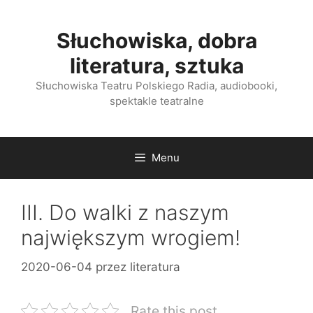
Przejdź
do
Słuchowiska, dobra
treści
literatura, sztuka
Słuchowiska Teatru Polskiego Radia, audiobooki,
spektakle teatralne
Menu
III. Do walki z naszym
największym wrogiem!
2020-06-04
przez
literatura
Rate this post