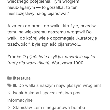
wiecznego potę­pienia. Tym wrogiem
nieubłaganym — to gorzałka, to ten
nieszczęśliwy nałóg pi­jaństwa.”
A zatem do broni, do walki, kto żyje, przeciw
temu największemu naszemu wro­gowi! Do
walki, do której wiele dopoma­gają „kuratoryję
trzeźwości”, byle zgnieść pijaństwo!…
Źródło:
O pijaństwie czyli jak nawrócić pijaka
(rady dla wszystkich)
, Warszawa 1900
Kategorie
literatura
Tagi
III. Do walki z naszym największym wrogiem!
Isaak Asimov i społeczeństwo post
informacyjne
Stanisław Lem i megabitowa bomba