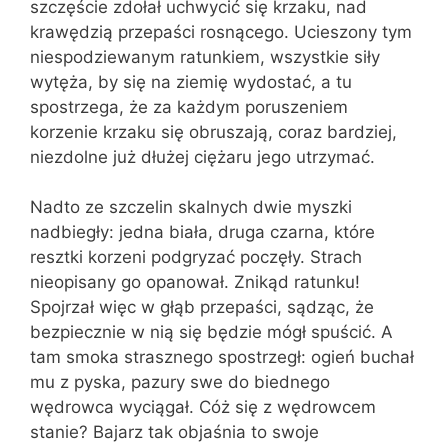
szczęście zdołał uchwycić się krzaku, nad
krawędzią przepaści rosnącego. Ucieszony tym
niespodziewanym ratunkiem, wszystkie siły
wytęża, by się na ziemię wydostać, a tu
spostrzega, że za każdym porusze­niem
korzenie krzaku się obruszają, coraz bardziej,
niezdolne już dłużej ciężaru jego utrzymać.
Nadto ze szczelin skalnych dwie my­szki
nadbiegły: jedna biała, druga czarna, które
resztki korzeni podgryzać poczęły. Strach
nieopisany go opanował. Znikąd ratunku!
Spojrzał więc w głąb przepaści, sądząc, że
bezpiecznie w nią się będzie mógł spuścić. A
tam smoka strasznego spostrzegł: ogień buchał
mu z pyska, pa­zury swe do biednego
wędrowca wyciągał. Cóż się z wędrowcem
stanie? Bajarz tak objaśnia to swoje