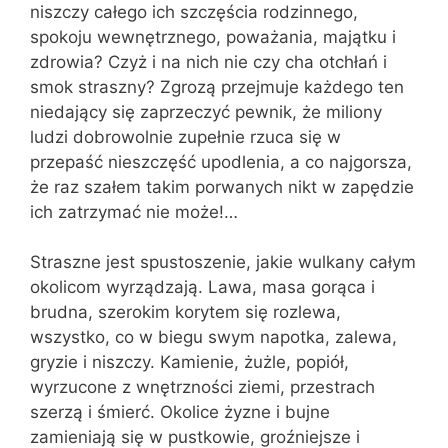
niszczy całego ich szczęścia rodzinnego,
spokoju wewnętrznego, poważania, majątku i
zdrowia? Czyż i na nich nie czy cha otchłań i
smok straszny? Zgrozą przej­muje każdego ten
niedający się zaprzeczyć pewnik, że miliony
ludzi dobrowolnie zu­pełnie rzuca się w
przepaść nieszczęść upodlenia, a co najgorsza,
że raz szałem takim porwanych nikt w zapędzie
ich za­trzymać nie może!…
Straszne jest spustoszenie, jakie wul­kany całym
okolicom wyrządzają. Lawa, masa gorąca i
brudna, szerokim korytem się rozlewa,
wszystko, co w biegu swym napotka, zalewa,
gryzie i niszczy. Kamienie, żużle, popiół,
wyrzucone z wnętrz­ności ziemi, przestrach
szerzą i śmierć. Okolice żyzne i bujne
zamieniają się w pust­kowie, groźniejsze i