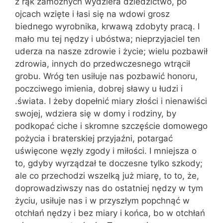
z rąk zamożnych wydziera dzie­dzictwo, po
ojcach wzięte i łasi się na wdowi grosz
biednego wyrobnika, krwawą zdobyty pracą. I
mało mu tej nędzy i ubó­stwa; nieprzyjaciel ten
uderza na nasze zdrowie i życie; wielu pozbawił
zdrowia, innych do przedwczesnego wtrącił
grobu. Wróg ten usiłuje nas pozbawić honoru,
poczciwego imienia, dobrej sławy u łudzi i
.świata. I żeby dopełnić miary złości i nienawiści
swojej, wdziera się w domy i rodziny, by
podkopać ciche i skromne szczęście domowego
pożycia i braterskiej przyjaźni, potargać
uświęcone węzły zgo­dy i miłości. I mniejsza o
to, gdyby wy­rządzał te doczesne tylko szkody;
ale co przechodzi wszelką już miarę, to to, że,
doprowadziwszy nas do ostatniej nędzy w tym
życiu, usiłuje nas i w przyszłym popchnąć w
otchłań nędzy i bez miary i końca, bo w otchłań