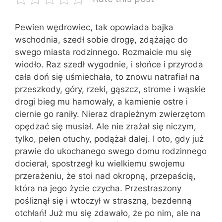
Pewien wędrowiec, tak opowiada baj­ka
wschodnia, szedł sobie drogę, zdążając do
swego miasta rodzinnego. Rozmaicie mu się
wiodło. Raz szedł wygodnie, i słońce i przyroda
cała doń się uśmiechała, to znowu natrafiał na
przeszkody, góry, rze­ki, gąszcz, strome i wąskie
drogi bieg mu hamowały, a kamienie ostre i
ciernie go raniły. Nieraz drapieżnym zwierzętom
opędzać się musiał. Ale nie zrażał się niczym,
tylko, pełen otuchy, podążał dalej. I oto, gdy już
prawie do ukochanego swego domu rodzinnego
docierał, spostrzegł ku wielkiemu swojemu
przerażeniu, że stoi nad okropną, przepaścią,
która na jego życie czycha. Przestraszony
pośliznął się i wtoczył w straszną, bezdenną
otchłań! Już mu się zdawało, że po nim, ale na