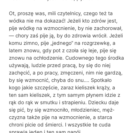
Ot, proszę was, mili czytelnicy, czego też ta
wódka nie ma dokazać! Jeżeli kto zdrów jest,
pije wódkę na wzmocnienie, by nie zachorował,
— chory zaś pije ją, by do zdrowia wrócił. Jeżeli
komu zimno, pije „jednego“ na rozgrzewkę, a
latem znowu, gdy pot z czoła się leje, pije się
znowu na ochłodzenie. Cudownego tego środka
używają, ludzie przed pracą, by się do niej
zachęcić, a po pracy, zmęczeni, nim nie gardzą,
by się wzmocnić, chyba do snu…. Spotkało
kogo jakie szczęście, za­raz kieliszek krąży, a
ten sam kieliszek, z tym samym płynem idzie z
rąk do rąk w smutku i strapieniu. Dziecku daje
się pić, by się wzmocniło, młodzieniec, męż­
czyzna także pije na wzmocnienie, a star­ca
chroni picie od śmierci. I wszystkie te cuda
sprawia jeden i ten sam napój.