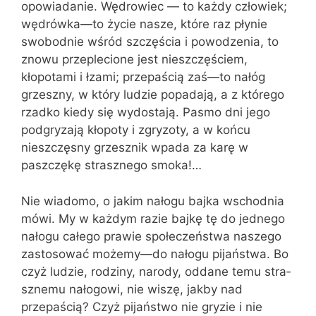
opowiadanie. Wędro­wiec — to każdy człowiek;
wędrówka—to życie nasze, które raz płynie
swobodnie wśród szczęścia i powodzenia, to
znowu przeplecione jest nieszczęściem,
kłopotami i łzami; przepaścią zaś—to nałóg
grzeszny, w który ludzie popadają, a z którego
rzadko kiedy się wydostają. Pasmo dni jego
podgryzają kłopoty i zgryzoty, a w końcu
nieszczęsny grzesznik wpada za karę w
paszczękę strasznego smoka!…
Nie wiadomo, o jakim nałogu bajka wschodnia
mówi. My w każdym razie bajkę tę do jednego
nałogu całego pra­wie społeczeństwa naszego
zastosować mo­żemy—do nałogu pijaństwa. Bo
czyż lu­dzie, rodziny, narody, oddane temu stra­
sznemu nałogowi, nie wiszę, jakby nad
przepaścią? Czyż pijaństwo nie gryzie i nie