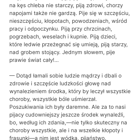
na kęs chleba nie starczy, piją zdrowi, chorzy
napojami także nie gardzą. Pije się w szczęściu,
nieszczęściu, kło­potach, powodzeniach, wśród
pracy i odpo­czynku. Piją przy chrzcinach,
pogrzebach, weselach i kupnie. Piją dzieci,
które le­dwie przeżegnać się umieją, piją starzy,
nad grobem stojący. Jednym słowem, pije
prawie świat cały!…
— Dotąd łamali sobie ludzie mądrzy i dbali o
zdrowie i szczęście ludzkości głowę nad
wynalezieniem środka, który by leczył wszystkie
choroby, wszystkie bóle uśmierzał.
Poszukiwania ich były daremne. Ale za to nasi
pijacy cudowniejszy jesz­cze środek wynaleźli,
bo, według ich zda­nia,—nie tylko skuteczny na
choroby wszy­stkie, ale i na wszelkie kłopoty i
fra­sunki—a nim jest wódka, pijaństwo.