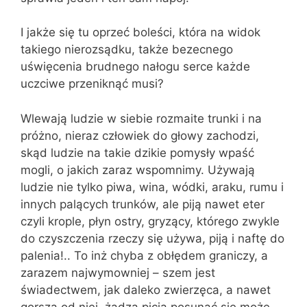
I jakże się tu oprzeć boleści, która na widok
takiego nierozsądku, także bezecnego
uświęcenia brudnego nałogu serce każde
uczciwe przeniknąć musi?
Wlewają ludzie w siebie rozmaite trun­ki i na
próżno, nieraz człowiek do głowy zachodzi,
skąd ludzie na takie dzikie po­mysły wpaść
mogli, o jakich zaraz wspo­mnimy. Używają
ludzie nie tylko piwa, wina, wódki, araku, rumu i
innych pa­lących trunków, ale piją nawet eter
czyli krople, płyn ostry, gryzący, którego zwy­kle
do czyszczenia rzeczy się używa, piją i naftę do
palenia!.. To inż chyba z obłę­dem graniczy, a
zarazem najwymowniej – szem jest
świadectwem, jak daleko zwie­rzęca, a nawet
gorsza od niej, żądza picia posunąć się może.