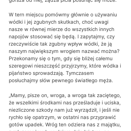
W tern miejscu pomówmy głównie o uży­waniu
wódki i jej zgubnych skutkach, choć uwagi
nasze w równej mierze do wszystkich innych
napojów stosować się będą. I zapytajmy, czy
rzeczywiście tak zgubny wpływ wódki, że ją
naszym naj­większym wrogiem nazwać można?
Prze­konamy się o tym, gdy się bliżej całemu
szeregowi nieszczęść przyjrzymy, które wódka i
pijaństwo sprowadzają. Tym­czasem
posłuchajmy słów pewnego świa­tłego męża.
„Mamy, pisze on, wroga, a wroga tak zaciętego,
że wszelkimi środkami nas prze­śladuje i uciska,
niezliczone szkody nam już wyrządził, i jeśli nie
rychło się opatrzym, w ostatni nas przyprawić
gotów upadek. Wróg ten odziera nas z ma­jątku,