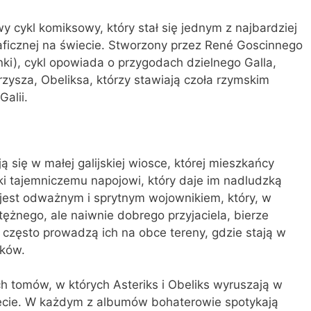
wy cykl komiksowy, który stał się jednym z najbardziej
raficznej na świecie. Stworzony przez René Goscinnego
nki), cykl opowiada o przygodach dzielnego Galla,
rzysza, Obeliksa, którzy stawiają czoła rzymskim
alii.
ą się w małej galijskiej wiosce, której mieszkańcy
ęki tajemniczemu napojowi, który daje im nadludzką
i, jest odważnym i sprytnym wojownikiem, który, w
ężnego, ale naiwnie dobrego przyjaciela, bierze
 często prowadzą ich na obce tereny, gdzie stają w
ików.
ch tomów, w których Asteriks i Obeliks wyruszają w
ecie. W każdym z albumów bohaterowie spotykają