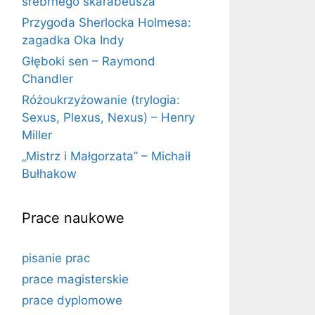
srebrnego skarabeusza
Przygoda Sherlocka Holmesa:
zagadka Oka Indy
Głęboki sen – Raymond
Chandler
Różoukrzyżowanie (trylogia:
Sexus, Plexus, Nexus) – Henry
Miller
„Mistrz i Małgorzata” – Michaił
Bułhakow
Prace naukowe
pisanie prac
prace magisterskie
prace dyplomowe