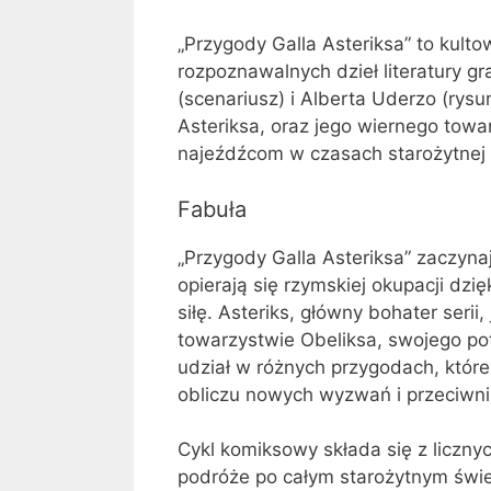
„Przygody Galla Asteriksa” to kulto
rozpoznawalnych dzieł literatury g
(scenariusz) i Alberta Uderzo (rysu
Asteriksa, oraz jego wiernego towa
najeźdźcom w czasach starożytnej G
Fabuła
„Przygody Galla Asteriksa” zaczynaj
opierają się rzymskiej okupacji dzi
siłę. Asteriks, główny bohater seri
towarzystwie Obeliksa, swojego pot
udział w różnych przygodach, które
obliczu nowych wyzwań i przeciwn
Cykl komiksowy składa się z liczny
podróże po całym starożytnym świ