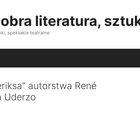
obra literatura, sztu
i, spektakle teatralne
eriksa” autorstwa René
a Uderzo
)