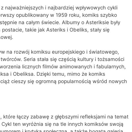
 z najważniejszych i najbardziej wpływowych cykli
erwszy opublikowany w 1959 roku, komiks szybko
stępnie na całym świecie. Albumy o Asteriksie były
postacie, takie jak Asteriks i Obeliks, stały się
sowej.
w na rozwój komiksu europejskiego i światowego,
twórców. Seria stała się częścią kultury i tożsamości
stworzenia licznych filmów animowanych i fabularnych,
ksa i Obeliksa. Dzięki temu, mimo że komiks
ciąż cieszy się ogromną popularnością wśród nowych
o, które łączy zabawę z głębszymi refleksjami na temat
i. Cykl ten wyróżnia się na tle innych komiksów swoją
 humorem i krytyką społeczną, a także bogatą galerią