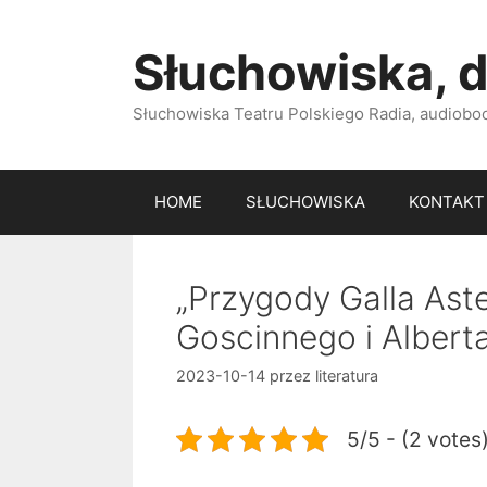
Przejdź
do
Słuchowiska, d
treści
Słuchowiska Teatru Polskiego Radia, audiobook
HOME
SŁUCHOWISKA
KONTAKT
„Przygody Galla Ast
Goscinnego i Albert
2023-10-14
przez
literatura
5/5 - (2 votes