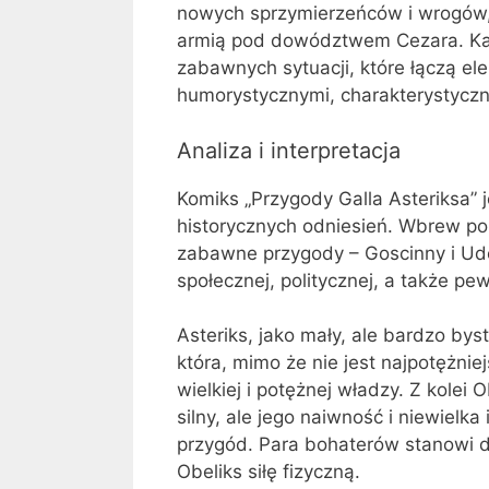
nowych sprzymierzeńców i wrogów,
armią pod dowództwem Cezara. Każd
zabawnych sytuacji, które łączą el
humorystycznymi, charakterystyczny
Analiza i interpretacja
Komiks „Przygody Galla Asteriksa” 
historycznych odniesień. Wbrew pozo
zabawne przygody – Goscinny i Ude
społecznej, politycznej, a także pew
Asteriks, jako mały, ale bardzo bys
która, mimo że nie jest najpotężnie
wielkiej i potężnej władzy. Z kolei 
silny, ale jego naiwność i niewielk
przygód. Para bohaterów stanowi d
Obeliks siłę fizyczną.