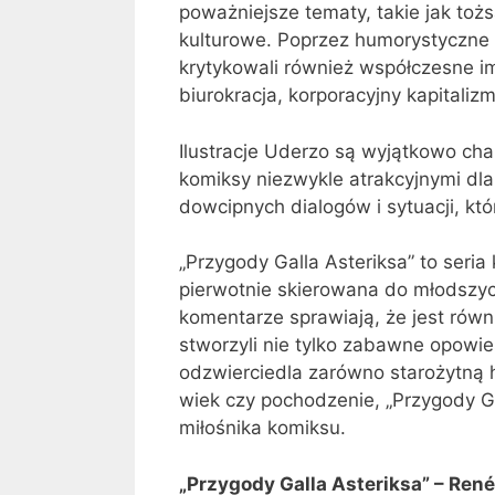
poważniejsze tematy, takie jak to
kulturowe. Poprzez humorystyczne 
krytykowali również współczesne im 
biurokracja, korporacyjny kapitaliz
Ilustracje Uderzo są wyjątkowo cha
komiksy niezwykle atrakcyjnymi dla
dowcipnych dialogów i sytuacji, kt
„Przygody Galla Asteriksa” to seria
pierwotnie skierowana do młodszych
komentarze sprawiają, że jest równ
stworzyli nie tylko zabawne opowie
odzwierciedla zarówno starożytną h
wiek czy pochodzenie, „Przygody G
miłośnika komiksu.
„Przygody Galla Asteriksa” – René