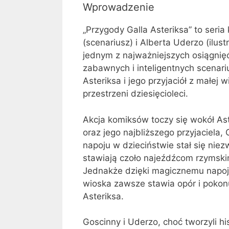
Wprowadzenie
„Przygody Galla Asteriksa” to ser
(scenariusz) i Alberta Uderzo (ilus
jednym z najważniejszych osiągnięć
zabawnych i inteligentnych scenari
Asteriksa i jego przyjaciół z małej 
przestrzeni dziesięcioleci.
Akcja komiksów toczy się wokół Ast
oraz jego najbliższego przyjaciela,
napoju w dzieciństwie stał się niez
stawiają czoło najeźdźcom rzymski
Jednakże dzięki magicznemu napo
wioska zawsze stawia opór i pokon
Asteriksa.
Goscinny i Uderzo, choć tworzyli hi