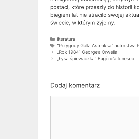
postaci, które przeszły do historii 
biegiem lat nie straciło swojej aktu
świecie, w którym żyjemy.
Kategorie
literatura
Tagi
"Przygody Galla Asteriksa" autorstwa 
„Rok 1984” George’a Orwella
„Łysa śpiewaczka” Eugène’a Ionesco
Dodaj komentarz
Komentarz