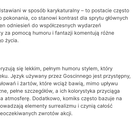
dstawiani w sposób karykaturalny – to postacie często
do pokonania, co stanowi kontrast dla sprytu głównych
łen odniesień do współczesnych wydarzeń
rzy za pomocą humoru i fantazji komentują różne
o życia.
eryzują się lekkim, pełnym humoru stylem, który
eku. Język używany przez Goscinnego jest przystępny,
łowań i żartów, które wciąż bawią, mimo upływu
e, pełne szczegółów, a ich kolorystyka przyciąga
cia atmosferę. Dodatkowo, komiks często bazuje na
owadzają elementy surrealizmu i czynią całość
ieoczekiwanych zwrotów akcji.