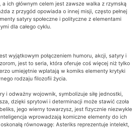
 a ich głównym celem jest zawsze walka z rzymską
a z przygód opowiada o innej misji, często pełnej
ementy satyry społeczne i polityczne z elementami
mi dla całego cyklu.
jest wyjątkowym połączeniem humoru, akcji, satyry i
rom, jest to seria, która oferuje coś więcej niż tylko
rzo umiejętnie wplatają w komiks elementy krytyki
nego rodzaju filozofii życia.
try i odważny wojownik, symbolizuje siłę jednostki,
jsza, dzięki sprytowi i determinacji może stawić czoła
Obeliks, jego wierny towarzysz, jest fizycznie niezwykle
a inteligencja wprowadzają komiczne elementy do ich
oskonałą równowagę: Asteriks reprezentuje intelekt,