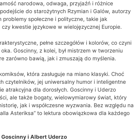
żsamość narodowa, odwaga, przyjaźń i różnice
podejście do starożytnych Rzymian i Galów, autorzy
problemy społeczne i polityczne, takie jak
m czy kwestie językowe w wielojęzycznej Europie.
rakterystyczne, pełne szczegółów i kolorów, co czyni
 oka. Goscinny, z kolei, był mistrzem w tworzeniu
óre zarówno bawią, jak i zmuszają do myślenia.
 komiksów, która zasługuje na miano klasyki. Choć
 czytelników, jej uniwersalny humor i inteligentne
ie atrakcyjna dla dorosłych. Goscinny i Uderzo
ści, ale także bogaty, wielowymiarowy świat, który
istorię, jak i współczesne wyzwania. Bez względu na
alla Asteriksa” to lektura obowiązkowa dla każdego
 Goscinny i Albert Uderzo