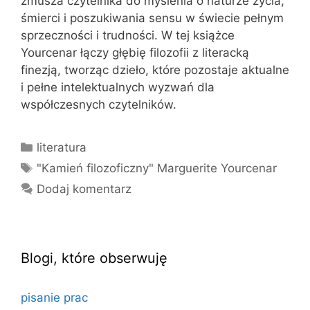
zmusza czytelnika do myślenia o naturze życia,
śmierci i poszukiwania sensu w świecie pełnym
sprzeczności i trudności. W tej książce
Yourcenar łączy głębię filozofii z literacką
finezją, tworząc dzieło, które pozostaje aktualne
i pełne intelektualnych wyzwań dla
współczesnych czytelników.
Kategorie
literatura
Tagi
"Kamień filozoficzny" Marguerite Yourcenar
Dodaj komentarz
Blogi, które obserwuję
pisanie prac