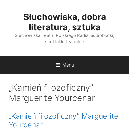
Przejdź
do
Słuchowiska, dobra
treści
literatura, sztuka
Słuchowiska Teatru Polskiego Radia, audiobooki,
spektakle teatralne
Menu
„Kamień filozoficzny”
Marguerite Yourcenar
„Kamień filozoficzny” Marguerite
Yourcenar