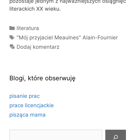
pozostaje jednym z najważniejszych osiągnięć
literackich XX wieku.
Kategorie
literatura
Tagi
"Mój przyjaciel Meaulnes" Alain-Fournier
Dodaj komentarz
Blogi, które obserwuję
pisanie prac
prace licencjackie
pisząca mama
Szukaj