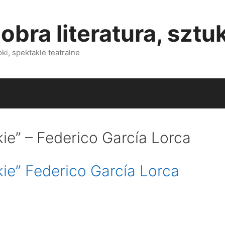
obra literatura, sztu
i, spektakle teatralne
e” – Federico García Lorca
e” Federico García Lorca