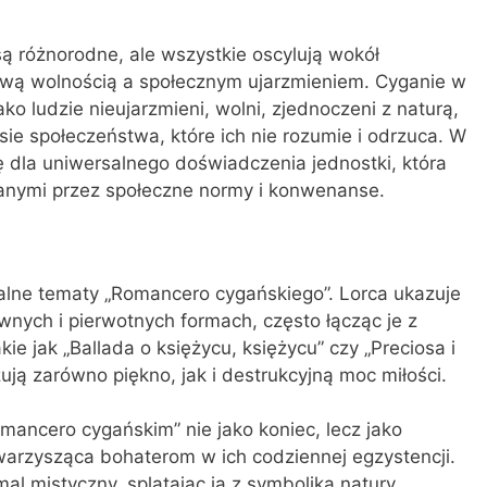
ą różnorodne, ale wszystkie oscylują wokół
wą wolnością a społecznym ujarzmieniem. Cyganie w
ako ludzie nieujarzmieni, wolni, zjednoczeni z naturą,
sie społeczeństwa, które ich nie rozumie i odrzuca. W
ę dla uniwersalnego doświadczenia jednostki, która
anymi przez społeczne normy i konwenanse.
ralne tematy „Romancero cygańskiego”. Lorca ukazuje
wnych i pierwotnych formach, często łącząc je z
ie jak „Ballada o księżycu, księżycu” czy „Preciosa i
ują zarówno piękno, jak i destrukcyjną moc miłości.
mancero cygańskim” nie jako koniec, lecz jako
warzysząca bohaterom w ich codziennej egzystencji.
al mistyczny, splatając ją z symboliką natury,