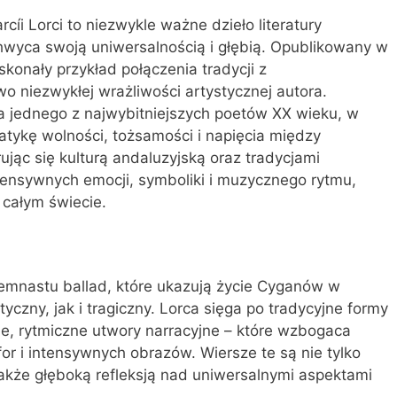
íi Lorci to niezwykle ważne dzieło literatury
chwyca swoją uniwersalnością i głębią. Opublikowany w
konały przykład połączenia tradycji z
 niezwykłej wrażliwości artystycznej autora.
a jednego z najwybitniejszych poetów XX wieku, w
matykę wolności, tożsamości i napięcia między
ując się kulturą andaluzyjską oraz tradycjami
tensywnych emocji, symboliki i muzycznego rytmu,
 całym świecie.
iemnastu ballad, które ukazują życie Cyganów w
czny, jak i tragiczny. Lorca sięga po tradycyjne formy
tkie, rytmiczne utwory narracyjne – które wzbogaca
 i intensywnych obrazów. Wiersze te są nie tylko
 także głęboką refleksją nad uniwersalnymi aspektami