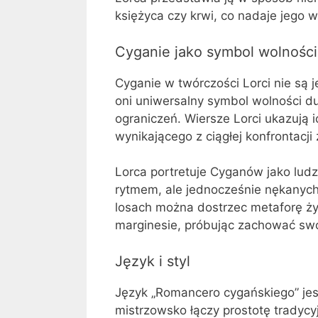
księżyca czy krwi, co nadaje jego
Cyganie jako symbol wolności
Cyganie w twórczości Lorci nie są 
oni uniwersalny symbol wolności du
ograniczeń. Wiersze Lorci ukazują ic
wynikającego z ciągłej konfrontacji
Lorca portretuje Cyganów jako ludz
rytmem, ale jednocześnie nękanych
losach można dostrzec metaforę życi
marginesie, próbując zachować swo
Język i styl
Język „Romancero cygańskiego” jes
mistrzowsko łączy prostotę tradyc