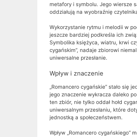
metafory i symbolu. Jego wiersze 
oddziałują na wyobraźnię czytelnika
Wykorzystanie rytmu i melodii w poe
jeszcze bardziej podkreśla ich zwią
Symbolika księżyca, wiatru, krwi c
cygańskim”, nadaje zbiorowi niemal
uniwersalne przesłanie.
Wpływ i znaczenie
„Romancero cygańskie” stało się jed
jego znaczenie wykracza daleko poz
ten zbiór, nie tylko oddał hołd cyga
uniwersalnym przesłaniu, które dot
jednostką a społeczeństwem.
Wpływ „Romancero cygańskiego” moż