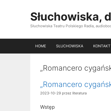
Przejdź
do
Słuchowiska, d
treści
Słuchowiska Teatru Polskiego Radia, audiobook
HOME
SŁUCHOWISKA
KONTAKT
„Romancero cygański
„Romancero cygański
2023-10-29
przez
literatura
Wstęp