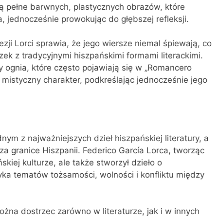
są pełne barwnych, plastycznych obrazów, które
, jednocześnie prowokując do głębszej refleksji.
zji Lorci sprawia, że jego wiersze niemal śpiewają, co
zek z tradycyjnymi hiszpańskimi formami literackimi.
zy ognia, które często pojawiają się w „Romancero
 mistyczny charakter, podkreślając jednocześnie jego
nym z najważniejszych dzieł hiszpańskiej literatury, a
a granice Hiszpanii. Federico García Lorca, tworząc
ńskiej kulturze, ale także stworzył dzieło o
yka tematów tożsamości, wolności i konfliktu między
na dostrzec zarówno w literaturze, jak i w innych