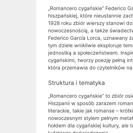
„Romancero cygańskie” Federico Garc
hiszpańskiej, które nieustannie za
1928 roku zbiór wierszy stanowi dos
nowoczesnością, a także świadectwo
Federico García Lorca, uznawany z
tym dziele wnikliwie eksploruje te
jednostką a społeczeństwem. Inspir
cygańskimi, tworzy poezję pełną in
która przemawia do czytelników na
Struktura i tematyka
„Romancero cygańskie” to zbiór os
Hiszpanii w sposób zarazem romanty
literackie, takie jak romanse – kró
nowoczesnym stylem pełnym metafor
hołdem dla cygańskiej kultury, ale
ludzkiego doświadczenia.