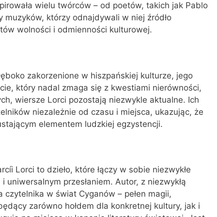
spirowała wielu twórców – od poetów, takich jak Pablo
y muzyków, którzy odnajdywali w niej źródło
tów wolności i odmienności kulturowej.
ęboko zakorzenione w hiszpańskiej kulturze, jego
cie, który nadal zmaga się z kwestiami nierówności,
ych, wiersze Lorci pozostają niezwykle aktualne. Ich
elników niezależnie od czasu i miejsca, ukazując, że
ustającym elementem ludzkiej egzystencji.
íi Lorci to dzieło, które łączy w sobie niezwykłe
 i uniwersalnym przesłaniem. Autor, z niezwykłą
a czytelnika w świat Cyganów – pełen magii,
 będący zarówno hołdem dla konkretnej kultury, jak i