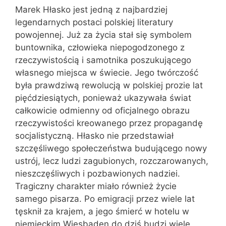
Marek Hłasko jest jedną z najbardziej
legendarnych postaci polskiej literatury
powojennej. Już za życia stał się symbolem
buntownika, człowieka niepogodzonego z
rzeczywistością i samotnika poszukującego
własnego miejsca w świecie. Jego twórczość
była prawdziwą rewolucją w polskiej prozie lat
pięćdziesiątych, ponieważ ukazywała świat
całkowicie odmienny od oficjalnego obrazu
rzeczywistości kreowanego przez propagandę
socjalistyczną. Hłasko nie przedstawiał
szczęśliwego społeczeństwa budującego nowy
ustrój, lecz ludzi zagubionych, rozczarowanych,
nieszczęśliwych i pozbawionych nadziei.
Tragiczny charakter miało również życie
samego pisarza. Po emigracji przez wiele lat
tęsknił za krajem, a jego śmierć w hotelu w
niemieckim Wiesbaden do dziś budzi wiele