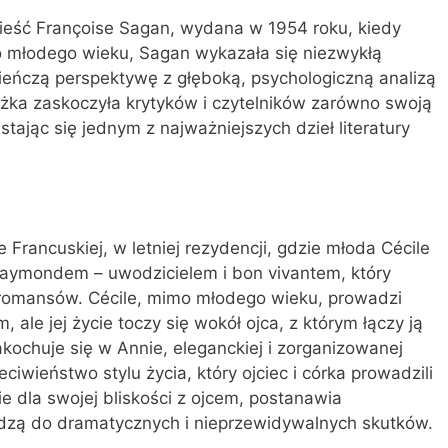
wieść Françoise Sagan, wydana w 1954 roku, kiedy
mo młodego wieku, Sagan wykazała się niezwykłą
dzieńczą perspektywę z głęboką, psychologiczną analizą
iążka zaskoczyła krytyków i czytelników zarówno swoją
stając się jednym z najważniejszych dzieł literatury
e Francuskiej, w letniej rezydencji, gdzie młoda Cécile
aymondem – uwodzicielem i bon vivantem, który
i romansów. Cécile, mimo młodego wieku, prowadzi
le jej życie toczy się wokół ojca, z którym łączy ją
ochuje się w Annie, eleganckiej i zorganizowanej
ciwieństwo stylu życia, który ojciec i córka prowadzili
nie dla swojej bliskości z ojcem, postanawia
adzą do dramatycznych i nieprzewidywalnych skutków.