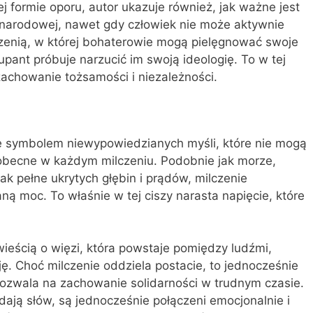
ej formie oporu, autor ukazuje również, jak ważne jest
narodowej, nawet gdy człowiek nie może aktywnie
trzenią, w której bohaterowie mogą pielęgnować swoje
upant próbuje narzucić im swoją ideologię. To w tej
zachowanie tożsamości i niezależności.
ię symbolem niewypowiedzianych myśli, które nie mogą
obecne w każdym milczeniu. Podobnie jak morze,
nak pełne ukrytych głębin i prądów, milczenie
ą moc. To właśnie w tej ciszy narasta napięcie, które
wieścią o więzi, która powstaje pomiędzy ludźmi,
ę. Choć milczenie oddziela postacie, to jednocześnie
pozwala na zachowanie solidarności w trudnym czasie.
ają słów, są jednocześnie połączeni emocjonalnie i