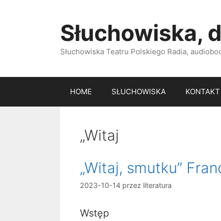
Przejdź
do
Słuchowiska, d
treści
Słuchowiska Teatru Polskiego Radia, audiobook
HOME
SŁUCHOWISKA
KONTAKT
„Witaj
„Witaj, smutku” Fra
2023-10-14
przez
literatura
Wstęp