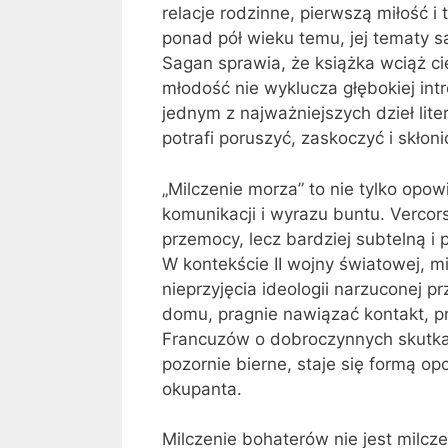
relacje rodzinne, pierwszą miłość 
ponad pół wieku temu, jej tematy są
Sagan sprawia, że książka wciąż c
młodość nie wyklucza głębokiej intros
jednym z najważniejszych dzieł lite
potrafi poruszyć, zaskoczyć i skłonić
„Milczenie morza” to nie tylko opowi
komunikacji i wyrazu buntu. Vercor
przemocy, lecz bardziej subtelną i 
W kontekście II wojny światowej, m
nieprzyjęcia ideologii narzuconej pr
domu, pragnie nawiązać kontakt, pr
Francuzów o dobroczynnych skutka
pozornie bierne, staje się formą 
okupanta.
Milczenie bohaterów nie jest milcz