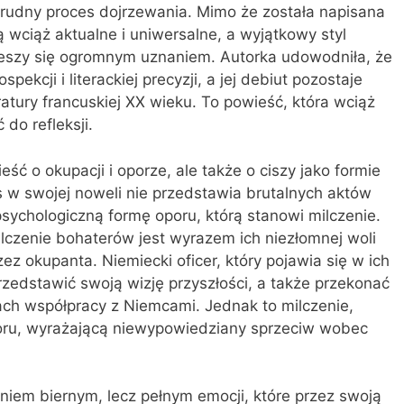
i trudny proces dojrzewania. Mimo że została napisana
 wciąż aktualne i uniwersalne, a wyjątkowy styl
ieszy się ogromnym uznaniem. Autorka udowodniła, że
pekcji i literackiej precyzji, a jej debiut pozostaje
ratury francuskiej XX wieku. To powieść, która wciąż
 do refleksji.
eść o okupacji i oporze, ale także o ciszy jako formie
s w swojej noweli nie przedstawia brutalnych aktów
psychologiczną formę oporu, którą stanowi milczenie.
ilczenie bohaterów jest wyrazem ich niezłomnej woli
zez okupanta. Niemiecki oficer, który pojawia się w ich
zedstawić swoją wizję przyszłości, a także przekonać
ch współpracy z Niemcami. Jednak to milczenie,
oporu, wyrażającą niewypowiedziany sprzeciw wobec
eniem biernym, lecz pełnym emocji, które przez swoją