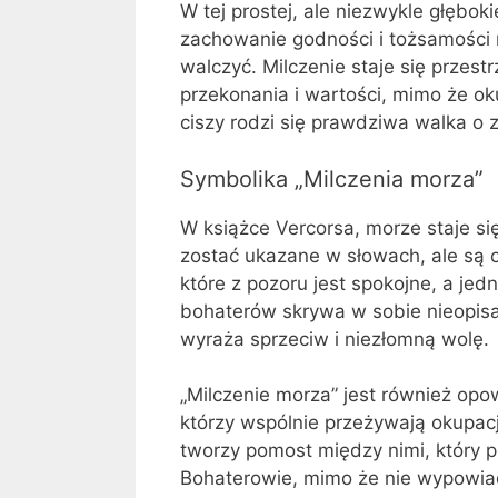
W tej prostej, ale niezwykle głęboki
zachowanie godności i tożsamości 
walczyć. Milczenie staje się przes
przekonania i wartości, mimo że ok
ciszy rodzi się prawdziwa walka o 
Symbolika „Milczenia morza”
W książce Vercorsa, morze staje s
zostać ukazane w słowach, ale są 
które z pozoru jest spokojne, a jed
bohaterów skrywa w sobie nieopisan
wyraża sprzeciw i niezłomną wolę.
„Milczenie morza” jest również opo
którzy wspólnie przeżywają okupacj
tworzy pomost między nimi, który 
Bohaterowie, mimo że nie wypowiad