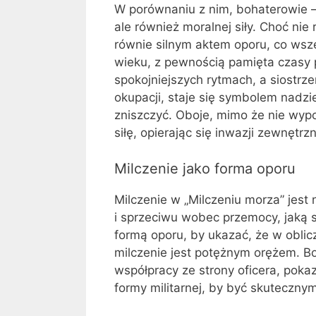
W porównaniu z nim, bohaterowie – 
ale również moralnej siły. Choć nie
równie silnym aktem oporu, co wsze
wieku, z pewnością pamięta czasy p
spokojniejszych rytmach, a siostrz
okupacji, staje się symbolem nadzie
zniszczyć. Oboje, mimo że nie wy
siłę, opierając się inwazji zewnętrzn
Milczenie jako forma oporu
Milczenie w „Milczeniu morza” jes
i sprzeciwu wobec przemocy, jaką s
formą oporu, by ukazać, że w oblic
milczenie jest potężnym orężem. B
współpracy ze strony oficera, poka
formy militarnej, by być skuteczny