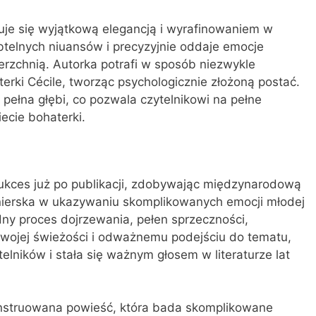
e się wyjątkową elegancją i wyrafinowaniem w
ubtelnych niuansów i precyzyjnie oddaje emocje
erzchnią. Autorka potrafi w sposób niezwykle
erki Cécile, tworząc psychologicznie złożoną postać.
 pełna głębi, co pozwala czytelnikowi na pełne
ecie bohaterki.
sukces już po publikacji, zdobywając międzynarodową
nierska w ukazywaniu skomplikowanych emocji młodej
udny proces dojrzewania, pełen sprzeczności,
 swojej świeżości i odważnemu podejściu do tematu,
elników i stała się ważnym głosem w literaturze lat
onstruowana powieść, która bada skomplikowane