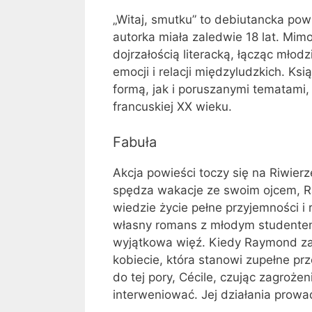
„Witaj, smutku” to debiutancka po
autorka miała zaledwie 18 lat. Mi
dojrzałością literacką, łącząc mło
emocji i relacji międzyludzkich. Ks
formą, jak i poruszanymi tematami, 
francuskiej XX wieku.
Fabuła
Akcja powieści toczy się na Riwierz
spędza wakacje ze swoim ojcem, R
wiedzie życie pełne przyjemności 
własny romans z młodym studentem, a
wyjątkowa więź. Kiedy Raymond zak
kobiecie, która stanowi zupełne prze
do tej pory, Cécile, czując zagroże
interweniować. Jej działania prow