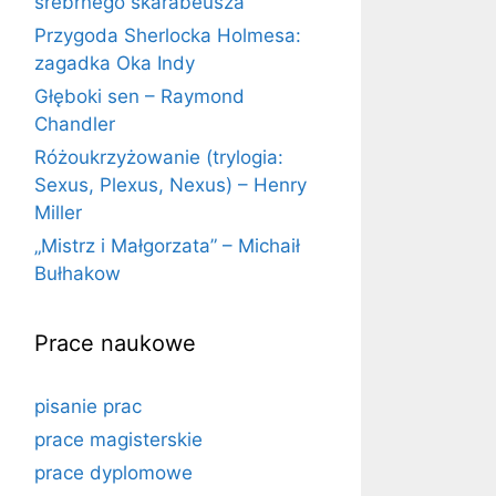
srebrnego skarabeusza
Przygoda Sherlocka Holmesa:
zagadka Oka Indy
Głęboki sen – Raymond
Chandler
Różoukrzyżowanie (trylogia:
Sexus, Plexus, Nexus) – Henry
Miller
„Mistrz i Małgorzata” – Michaił
Bułhakow
Prace naukowe
pisanie prac
prace magisterskie
prace dyplomowe