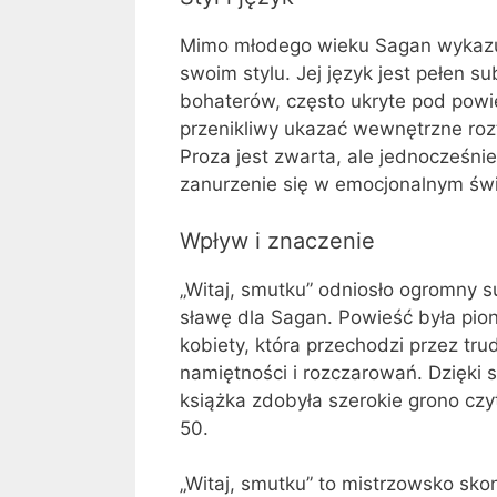
Mimo młodego wieku Sagan wykazuj
swoim stylu. Jej język jest pełen s
bohaterów, często ukryte pod powi
przenikliwy ukazać wewnętrzne rozt
Proza jest zwarta, ale jednocześnie
zanurzenie się w emocjonalnym świ
Wpływ i znaczenie
„Witaj, smutku” odniosło ogromny 
sławę dla Sagan. Powieść była pio
kobiety, która przechodzi przez tr
namiętności i rozczarowań. Dzięki
książka zdobyła szerokie grono czyt
50.
„Witaj, smutku” to mistrzowsko sk