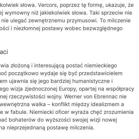
kolwiek słowa. Vercors, poprzez tę formę, ukazuje, że
ej wymowny niż jakiekolwiek słowa. Taki sprzeciw nie
 nie ulegać zewnętrznemu przymusowi. To milczenie
zości i niezłomnej postawy wobec bezwzględnego
aci
wia złożoną i interesującą postać niemieckiego
hoć początkowo wydaje się być przedstawicielem
em ujawnia się jego bardziej humanistyczne i
Jego wizja zjednoczonej Europy, opartej na współpracy
lnej rzeczywistości wojny. Werner von Ebrennac nie
 wewnętrzna walka – konflikt między idealizmem a
ie w fabule. Niemiecki oficer wyraża chęć zrozumienia
konać bohaterów do wyższości swojej wizji nowej
ą na nieprzejednaną postawę milczenia.