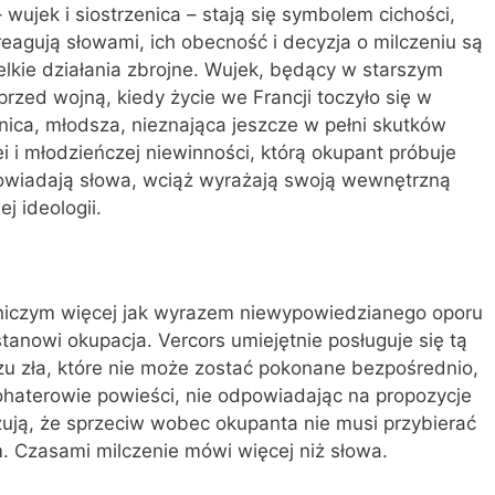
wujek i siostrzenica – stają się symbolem cichości,
 reagują słowami, ich obecność i decyzja o milczeniu są
lkie działania zbrojne. Wujek, będący w starszym
rzed wojną, kiedy życie we Francji toczyło się w
enica, młodsza, nieznająca jeszcze w pełni skutków
i i młodzieńczej niewinności, którą okupant próbuje
powiadają słowa, wciąż wyrażają swoją wewnętrzną
ej ideologii.
t niczym więcej jak wyrazem niewypowiedzianego oporu
tanowi okupacja. Vercors umiejętnie posługuje się tą
zu zła, które nie może zostać pokonane bezpośrednio,
ohaterowie powieści, nie odpowiadając na propozycje
zują, że sprzeciw wobec okupanta nie musi przybierać
m. Czasami milczenie mówi więcej niż słowa.