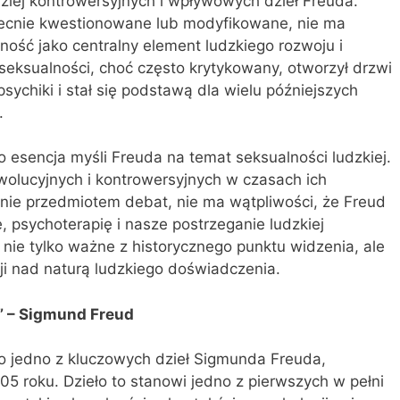
dziej kontrowersyjnych i wpływowych dzieł Freuda.
 obecnie kwestionowane lub modyfikowane, nie ma
ność jako centralny element ludzkiego rozwoju i
eksualności, choć często krytykowany, otworzył drzwi
sychiki i stał się podstawą dla wielu późniejszych
.
 to esencja myśli Freuda na temat seksualności ludzkiej.
ewolucyjnych i kontrowersyjnych w czasach ich
ecnie przedmiotem debat, nie ma wątpliwości, że Freud
 psychoterapię i nasze postrzeganie ludzkiej
 nie tylko ważne z historycznego punktu widzenia, ale
sji nad naturą ludzkiego doświadczenia.
j” – Sigmund Freud
 to jedno z kluczowych dzieł Sigmunda Freuda,
5 roku. Dzieło to stanowi jedno z pierwszych w pełni