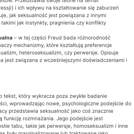
sów. Przedstawia swoje teorie na temat
ssji) i ich wpływu na kształtowanie się zaburzeń
je, jak seksualność jest powiązana z innymi
akimi jak instynkty, pragnienia czy konflikty
ualna
– w tej części Freud bada różnorodność
umaczy mechanizmy, które kształtują preferencje
sualizm, heteroseksualizm, czy perwersje. Opisuje
lna jest związana z wcześniejszymi doświadczeniami i
 to tekst, który wykracza poza zwykłe badanie
ości, wprowadzając nowe, psychologiczne podejście do
racy przedstawia seksualność jako coś znacznie
ną funkcję rozmnażania. Jego podejście jest
tie tabu, takie jak perwersje, homoseksualizm i inne
as były marginalizowane lub traktowane jako