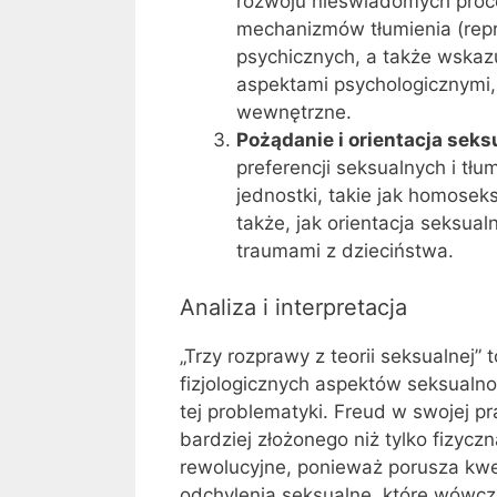
rozwoju nieświadomych proce
mechanizmów tłumienia (repre
psychicznych, a także wskazu
aspektami psychologicznymi, t
wewnętrzne.
Pożądanie i orientacja seks
preferencji seksualnych i tł
jednostki, takie jak homosek
także, jak orientacja seksua
traumami z dzieciństwa.
Analiza i interpretacja
„Trzy rozprawy z teorii seksualnej”
fizjologicznych aspektów seksualn
tej problematyki. Freud w swojej p
bardziej złożonego niż tylko fizycz
rewolucyjne, ponieważ porusza kwes
odchylenia seksualne, które wówcz