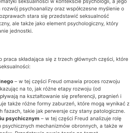
atyki seksualności w kontekście psychologii, a jego
 rozwój psychoanalizy oraz współczesne myślenie o
rozprawach stara się przedstawić seksualność
yczny, ale także jako element psychologiczny, który
nie jednostki.
to praca składająca się z trzech głównych części, które
eksualności:
lnego
– w tej części Freud omawia proces rozwoju
kazując na to, jak różne etapy rozwoju (od
ływają na kształtowanie się preferencji, pragnień i
je także różne formy zaburzeń, które mogą wynikać z
 fazach, takie jak perwersje czy stany patologiczne.
ciu psychicznym
– w tej części Freud analizuje rolę
iu psychicznych mechanizmów obronnych, a także w