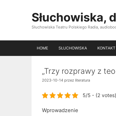
Przejdź
do
Słuchowiska, d
treści
Słuchowiska Teatru Polskiego Radia, audiobook
HOME
SŁUCHOWISKA
KONTAKT
„Trzy rozprawy z teo
2023-10-14
przez
literatura
5/5 - (2 votes
Wprowadzenie