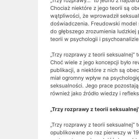
„Trzy rozprawy…” to jedno z najbar
Chociaż niektóre z jego teorii są
wątpliwości, że wprowadził seksual
doświadczenia. Freudowski model s
do głębszego zrozumienia ludzkiej p
teorii w psychologii i psychoanalizie
„Trzy rozprawy z teorii seksualnej”
Choć wiele z jego koncepcji było r
publikacji, a niektóre z nich są ob
miał ogromny wpływ na psychologię,
seksualności. Jego prace pozostają
również jako źródło wiedzy i reflek
„Trzy rozprawy z teorii seksualne
„Trzy rozprawy z teorii seksualnej”
opublikowane po raz pierwszy w 190