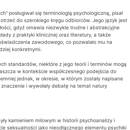
h” posługiwał się terminologią psychologiczną, pisał
dotrzeć do szerokiego kręgu odbiorców. Jego język jest
łości, gdyż omawia niezwykle trudne i abstrakcyjne
ady z praktyki klinicznej oraz literatury, a także
doświadczenia zawodowego, co pozwalało mu na
rdziej konkretnymi.
h standardów, niektóre z jego teorii i terminów mogą
łaszcza w kontekście współczesnego podejścia do
 Niemniej jednak, w okresie, w którym zostały napisane
 znaczenie i wywołały debatę na temat natury
 były kamieniem milowym w historii psychoanalizy i
cie seksualności jako nieodłącznego elementu psychiki