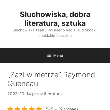
Przejdź
do
Słuchowiska, dobra
treści
literatura, sztuka
Słuchowiska Teatru Polskiego Radia, audiobooki,
spektakle teatralne
Menu
„Zazi w metrze” Raymond
Queneau
2023-10-14
przez
literatura
5/5 - (2 votes)