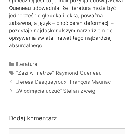
społecznej jest to jednak pozycja obowiązkowa.
Queneau udowadnia, że literatura może być
jednocześnie głęboka i lekka, poważna i
zabawna, a język – choć pełen deformacji –
pozostaje najdoskonalszym narzędziem do
opisywania świata, nawet tego najbardziej
absurdalnego.
Kategorie
literatura
Tagi
"Zazi w metrze" Raymond Queneau
„Teresa Desqueyroux” François Mauriac
„W odmęcie uczuć” Stefan Zweig
Dodaj komentarz
Komentarz