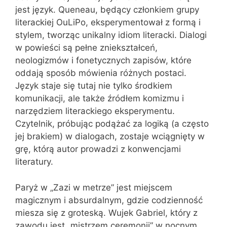
jest język. Queneau, będący członkiem grupy
literackiej OuLiPo, eksperymentował z formą i
stylem, tworząc unikalny idiom literacki. Dialogi
w powieści są pełne zniekształceń,
neologizmów i fonetycznych zapisów, które
oddają sposób mówienia różnych postaci.
Język staje się tutaj nie tylko środkiem
komunikacji, ale także źródłem komizmu i
narzędziem literackiego eksperymentu.
Czytelnik, próbując podążać za logiką (a często
jej brakiem) w dialogach, zostaje wciągnięty w
grę, którą autor prowadzi z konwencjami
literatury.
Paryż w „Zazi w metrze” jest miejscem
magicznym i absurdalnym, gdzie codzienność
miesza się z groteską. Wujek Gabriel, który z
zawodu jest „mistrzem ceremonii” w nocnym